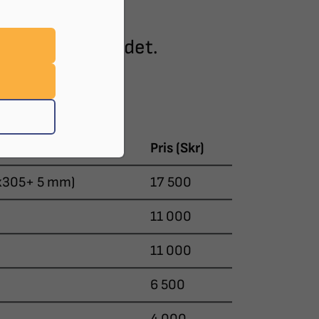
raler och
ibilotek i landet.
Pris (Skr)
x305+ 5 mm)
17 500
11 000
11 000
6 500