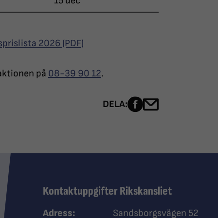
15 dec
prislista 2026 (PDF)
daktionen på
08-39 90 12
.
Dela sidan på Fac
Dela sidan me
DELA:
Kontaktuppgifter Rikskansliet
Adress:
Sandsborgsvägen 52