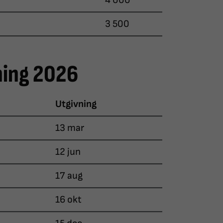
4 000
3 500
ning 2026
Utgivning
13 mar
12 jun
17 aug
16 okt