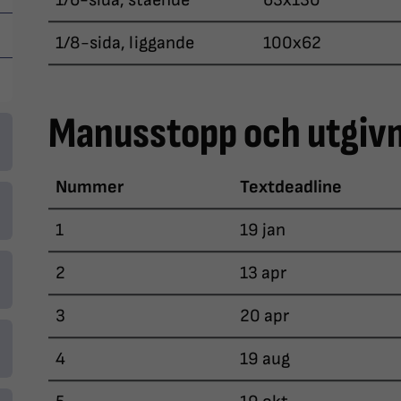
1/6-sida, stående
63x130
1/8-sida, liggande
100x62
Manusstopp och utgiv
Nummer
Textdeadline
1
19 jan
2
13 apr
3
20 apr
4
19 aug