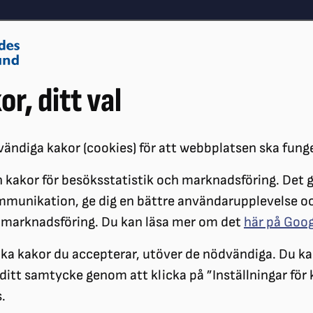
Om oss
Vå
or, ditt val
Påverkansarbete
Synskador
ändiga kakor (cookies) för att webbplatsen ska fung
 kakor för besöksstatistik och marknadsföring. Det gö
KANALER
PERSPEKTIV
ANNONSERA
mmunikation, ge dig en bättre användarupplevelse o
 marknadsföring. Du kan läsa mer om det
här på Goo
Annonsera i Perspe
ilka kakor du accepterar, utöver de nödvändiga. Du ka
a ditt samtycke genom att klicka på ”Inställningar för
.
Tidningen har över 12 000 prenu