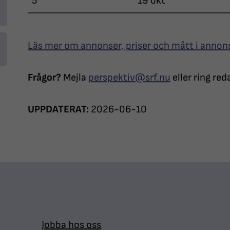
5
19 okt
Läs mer om annonser, priser och mått i annons
Frågor?
Mejla
perspektiv@srf.nu
eller ring re
UPPDATERAT:
2026-06-10
Jobba hos oss