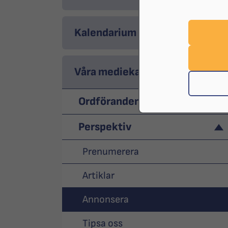
Kalendarium
Våra mediekanaler
Ordförandenytt
Perspektiv
Prenumerera
Artiklar
Annonsera
Tipsa oss