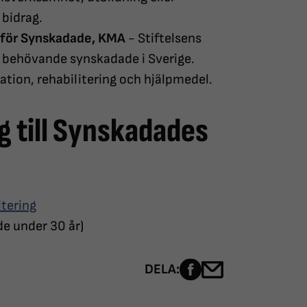
 bidrag.
 för Synskadade, KMA
- Stiftelsens
l behövande synskadade i Sverige.
ation, rehabilitering och hjälpmedel.
 till Synskadades
itering
de under 30 år)
Dela sidan på Fac
Dela sidan me
DELA: