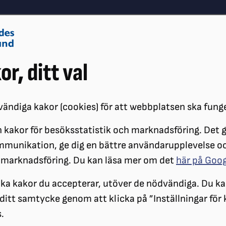
Om oss
Vå
or, ditt val
Påverkansarbete
Synskador
ändiga kakor (cookies) för att webbplatsen ska fung
 kakor för besöksstatistik och marknadsföring. Det gö
OCH FONDER
mmunikation, ge dig en bättre användarupplevelse o
 marknadsföring. Du kan läsa mer om det
här på Goo
Stipendier och fon
ilka kakor du accepterar, utöver de nödvändiga. Du ka
a ditt samtycke genom att klicka på ”Inställningar för
.
Större delen av den bidrags- oc