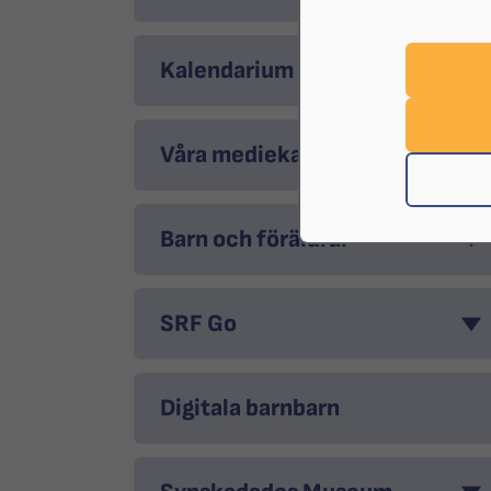
Kalendarium
Våra mediekanaler
Barn och föräldrar
SRF Go
Digitala barnbarn