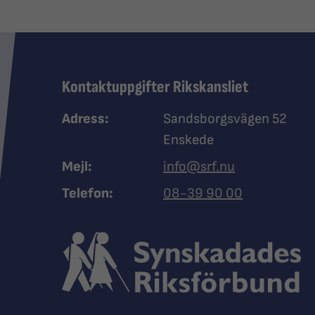
Kontaktuppgifter Rikskansliet
Adress:
Sandsborgsvägen 52
Enskede
Mejl:
info@srf.nu
Ring Synskadades riksfö
Telefon:
08-39 90 00