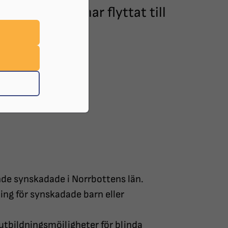
Riksförbund har flyttat till
de synskadade i Norrbottens län.
ing för synskadade barn eller
utbildningsmöjligheter för blinda