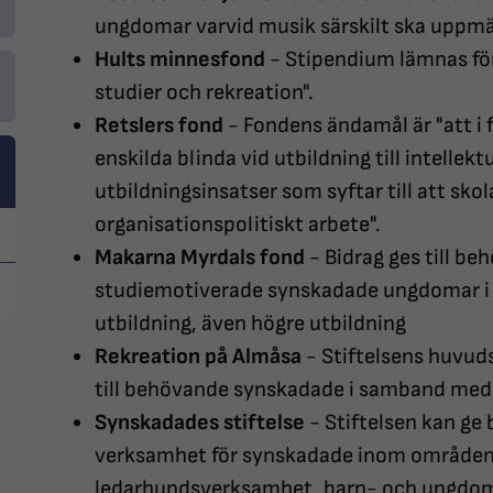
ungdomar varvid musik särskilt ska upp
Hults minnesfond
- Stipendium lämnas för 
studier och rekreation".
Retslers fond
- Fondens ändamål är "att i f
enskilda blinda vid utbildning till intellekt
utbildningsinsatser som syftar till att sko
organisationspolitiskt arbete".
Makarna Myrdals fond
- Bidrag ges till be
studiemotiverade synskadade ungdomar i s
utbildning, även högre utbildning
Rekreation på Almåsa
- Stiftelsens huvuds
till behövande synskadade i samband med 
Synskadades stiftelse
- Stiftelsen kan ge 
verksamhet för synskadade inom områden s
ledarhundsverksamhet, barn- och ungdoms