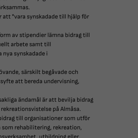
märksammas.
att "vara synskadade till hjälp för
orm av stipendier lämna bidrag till
uellt arbete samt till
la nya synskadade i
hövande, särskilt begåvade och
yfte att bereda undervisning,
akliga ändamål är att bevilja bidrag
rekreationsvistelse på Almåsa.
bidrag till organisationer som utför
om rehabilitering, rekreation,
verksamhet, utbildning eller