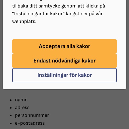
vilka rättigheter du har gentemot oss.
tillbaka ditt samtycke genom att klicka på
”Inställningar för kakor” längst ner på vår
Synskadades Riksförbund ansvarar för
webbplats.
att all behandling av personuppgifter
sker enligt gällande lag.
Acceptera alla kakor
Vad är en personuppgift?
Endast nödvändiga kakor
En personuppgift är all information om en fysisk
Inställningar för kakor
person, som direkt eller indirekt kan identifieras med
hjälp av personens
namn
adress
personnummer
e-postadress