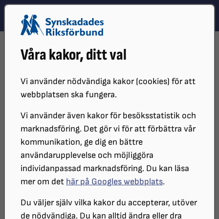
Hoppa till innehåll
Hoppa till hitta snabbt
TEMA
SÖK
MENY
STARTSIDA
PERSONUPPGIFTER
Våra kakor, ditt val
Personuppgifter och GDPR
Vi använder nödvändiga kakor (cookies) för att
webbplatsen ska fungera.
Din personliga integritet är viktig för
Vi använder även kakor för besöksstatistik och
Synskadades Riksförbund (SRF). På den
marknadsföring. Det gör vi för att förbättra vår
här sidan beskriver vi bland annat vilka
kommunikation, ge dig en bättre
användarupplevelse och möjliggöra
uppgifter vi samlar in, samt hur och för
individanpassad marknadsföring. Du kan läsa
vilka ändamål vi samlar in dem. Vi
mer om det
här på Googles webbplats
.
beskriver också vilka som kan ta del av
Du väljer själv vilka kakor du accepterar, utöver
uppgifterna, hur länge de sparas och
de nödvändiga. Du kan alltid ändra eller dra