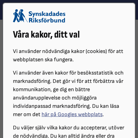
Hoppa till innehåll
Hoppa till hitta snabbt
TEMA
SÖK
MENY
STARTSIDA
TILLGÄNGLIGHETSREDOGÖRELSE
Våra kakor, ditt val
Tillgänglighetsredogörelse
Vi använder nödvändiga kakor (cookies) för att
webbplatsen ska fungera.
Här beskriver vi hur srf.nu uppfyller
Vi använder även kakor för besöksstatistik och
lagen om tillgänglighet till digital
marknadsföring. Det gör vi för att förbättra vår
offentlig service, eventuella kända
kommunikation, ge dig en bättre
användarupplevelse och möjliggöra
tillgänglighetsproblem och hur du kan
individanpassad marknadsföring. Du kan läsa
rapportera brister till oss så att vi kan
mer om det
här på Googles webbplats
.
åtgärda dem. Synskadades Riksförbund
Du väljer själv vilka kakor du accepterar, utöver
står bakom den här webbplatsen och
de nödvändiga. Du kan alltid ändra eller dra