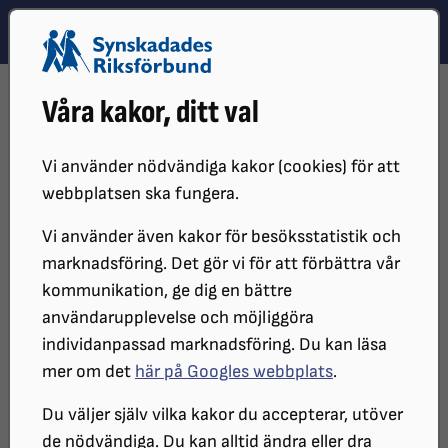
Hoppa till innehåll
Hoppa till hitta snabbt
TEMA
SÖK
MENY
STARTSIDA
OM OSS
ORGANISATIONEN
STYRDOKUMENT
Våra kakor, ditt val
STADGAR
Vi använder nödvändiga kakor (cookies) för att
webbplatsen ska fungera.
Vi använder även kakor för besöksstatistik och
marknadsföring. Det gör vi för att förbättra vår
kommunikation, ge dig en bättre
användarupplevelse och möjliggöra
individanpassad marknadsföring. Du kan läsa
Kongressen är SRF:s högst beslutande organ och den
mer om det
här på Googles webbplats
.
instans som kan besluta om ändringar i stadgarna.
Du väljer själv vilka kakor du accepterar, utöver
de nödvändiga. Du kan alltid ändra eller dra