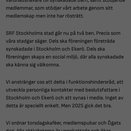
vårdnadshavare till synskadade barn, samt stödjande
medlemmar, som stödjer vårt arbete genom sitt
medlemskap men inte har rösträtt.
SRF Stockholms stad går nu på två ben. Precis som
våra stadgar säger. Dels ska föreningen företräda
synskadade i Stockholm och Ekerö. Dels ska
föreningen skapa en social miljö, där alla synskadade
ska känna sig välkomna.
Vi anstränger oss att delta i funktionshindersråd, att
utveckla personliga kontakter med beslutsfattare i
Stockholm och Ekerö och att synas i media. Inget av
detta är speciellt enkelt. Men 2025 gick det bra.
Vi ordnar torsdagskaféer, medlemspubar och Ögats
dag. Alla aktiviteterna är uppskattade och ökar