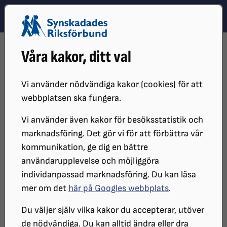
Hoppa till innehåll
Hoppa till hitta snabbt
TEMA
SÖK
MENY
STARTSIDA
DISTRIKT, LOKAL- OCH BRANSCHFÖRENINGAR
Våra kakor, ditt val
DISTRIKT
SRF STOCKHOLM GOTLAND
LOKALFÖRENINGAR
SRF STOCKHOLMS STAD
ORGANISATION SRF STOCKHOLM STAD
ÅRSMÖTE
ÅRSMÖTE 2026
VERKSAMHETSBERÄTTELSE 2025
Vi använder nödvändiga kakor (cookies) för att
webbplatsen ska fungera.
Verksamhetsberättelse 2025
Vi använder även kakor för besöksstatistik och
marknadsföring. Det gör vi för att förbättra vår
kommunikation, ge dig en bättre
Verksamhetsberättelsen finns i storstil, punktskrift,
användarupplevelse och möjliggöra
Daisy samt i Wordformat. Den går att beställa från
individanpassad marknadsföring. Du kan läsa
SRF Stockholms stads kansli, 08-452 22 00,
mer om det
här på Googles webbplats
.
kansli@srfstockholm.se De finns även att ladda ner
från vår hemsida, www.srf.nu/stockholm
Du väljer själv vilka kakor du accepterar, utöver
de nödvändiga. Du kan alltid ändra eller dra