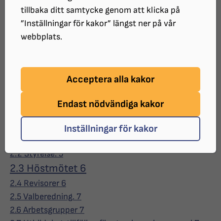
Innehållsförteckningen på nästa sida har
tillbaka ditt samtycke genom att klicka på
hyperlänkar. Det innebär att du kan klicka eller
”Inställningar för kakor” längst ner på vår
trycka Enter och komma till de olika avsnitten, precis
webbplats.
som på en hemsida. Om du använder skärmläsare
med rubriklistefunktioner i Word kan du även
navigera i dokumentet med hjälp av rubriklistor.
Acceptera alla kakor
1 Inledning. 3
Endast nödvändiga kakor
1.1 Ordföranden har ordet 3
2 Organisation. 5
Inställningar för kakor
2.1 Årsmöte. 5
2.2 Styrelse. 5
2.3 Höstmötet 6
2.4 Revisorer 6
2.5 Valberedning. 7
2.6 Arbetsgrupper 7