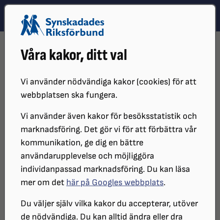
Hoppa till innehåll
Hoppa till hitta snabbt
TEMA
SÖK
MENY
STARTSIDA
DISTRIKT, LOKAL- OCH BRANSCHFÖRENINGAR
Våra kakor, ditt val
DISTRIKT
SRF STOCKHOLM GOTLAND
TIDNINGAR
Vi använder nödvändiga kakor (cookies) för att
webbplatsen ska fungera.
Vi använder även kakor för besöksstatistik och
marknadsföring. Det gör vi för att förbättra vår
kommunikation, ge dig en bättre
användarupplevelse och möjliggöra
individanpassad marknadsföring. Du kan läsa
mer om det
här på Googles webbplats
.
Tidningar
Du väljer själv vilka kakor du accepterar, utöver
de nödvändiga. Du kan alltid ändra eller dra