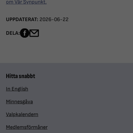
om Vår Synpunkt.
UPPDATERAT:
2026-06-22
Dela sidan på Facebook
Dela sidan med e-post
DELA:
Hitta snabbt
In English
Minnesgåva
Valpkalendern
Medlemsförmåner