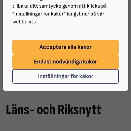
SRF Stockholm Gotland utkommer med
tillbaka ditt samtycke genom att klicka på
”Inställningar för kakor” längst ner på vår
taltidningen Läns-och Riksnytt. Här kan
webbplats.
du läsa mer om den.
Under rubriken "Tidningar" kan du läsa mer om
Acceptera alla kakor
följande:
-Läns- och Riksnytt
-Senaste nytt från Läns-och
Endast nödvändiga kakor
Riksnytt
,
-Vår Synpunkt
Inställningar för kakor
-Tillbaks till startsidan SRF Stockholm Gotland
Läns- och Riksnytt