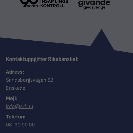
Kontaktuppgifter Rikskansliet
Adress:
Sandsborgsvägen 52
Enskede
Mejl:
info@srf.nu
Telefon:
Ring Synskadades riksförbund
08-39 90 00