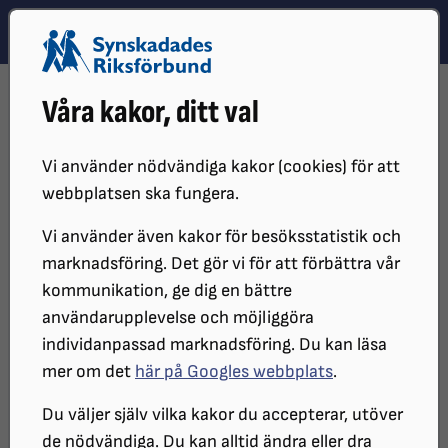
Hoppa till innehåll
Hoppa till hitta snabbt
TEMA
SÖK
MENY
STARTSIDA
DISTRIKT, LOKAL- OCH BRANSCHFÖRENINGAR
Våra kakor, ditt val
DISTRIKT
SRF STOCKHOLM GOTLAND
LOKALFÖRENINGAR
SRF STOCKHOLMS STAD
ORGANISATION SRF STOCKHOLM STAD
ÅRSMÖTE
ÅRSMÖTE 2026
PROTOKOLL 2026
Vi använder nödvändiga kakor (cookies) för att
webbplatsen ska fungera.
Protokoll 2026
Vi använder även kakor för besöksstatistik och
marknadsföring. Det gör vi för att förbättra vår
kommunikation, ge dig en bättre
användarupplevelse och möjliggöra
individanpassad marknadsföring. Du kan läsa
mer om det
här på Googles webbplats
.
Du väljer själv vilka kakor du accepterar, utöver
S
RF Stockholms stad
de nödvändiga. Du kan alltid ändra eller dra