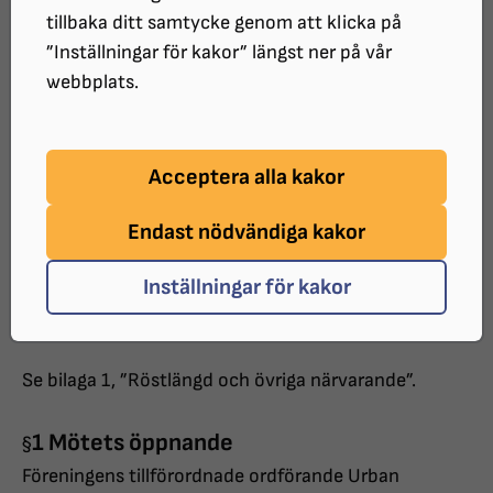
Org.nr: 802008-2700
tillbaka ditt samtycke genom att klicka på
”Inställningar för kakor” längst ner på vår
Protokoll fört vid Synskadades Riksförbund
webbplats.
Stockholms Stads årsmöte
Datum: Torsdag 19 mars 2026
Acceptera alla kakor
Plats: Gotlandssalen, Gotlandsgatan 44,
Stockholm
Endast nödvändiga kakor
Tid: kl. 18:00-20.55
Inställningar för kakor
Närvarande:
Se bilaga 1, ”Röstlängd och övriga närvarande”.
1 Mötets öppnande
§
Föreningens tillförordnade ordförande Urban