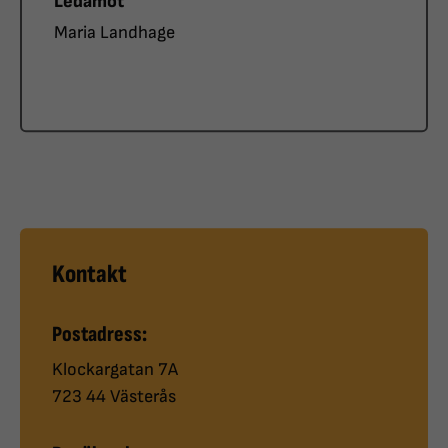
Roll
Ledamot
Namn
Maria Landhage
Kontakt
Postadress:
Klockargatan 7A
723 44 Västerås