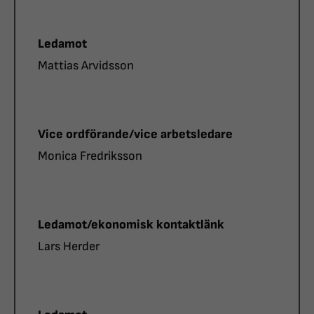
Roll
Ledamot
Namn
Mattias Arvidsson
Roll
Vice ordförande/vice arbetsledare
Namn
Monica Fredriksson
Roll
Ledamot/ekonomisk kontaktlänk
Namn
Lars Herder