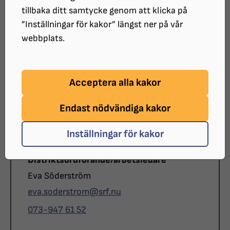
tillbaka ditt samtycke genom att klicka på
”Inställningar för kakor” längst ner på vår
Välkommen till distriktsföreningen. Vi är SRF:s organ
webbplats.
på regional nivå och omfattar alla lokalföreningar
inom länet. Här hittar du kontaktuppgifter till oss.
Acceptera alla kakor
Styrelsen SRF Västmanland
Endast nödvändiga kakor
Inställningar för kakor
Roll
Distriktsordförande/arbetsledare
Namn
Eva Söderström
E-post
eva.soderstrom@
srf.nu
Telefon
073-947 61 52