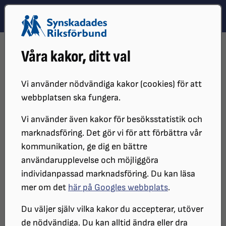
Hoppa till innehåll
Hoppa till hitta snabbt
TEMA
SÖK
MENY
STARTSIDA
DISTRIKT, LOKAL- OCH BRANSCHFÖRENINGAR
Våra kakor, ditt val
DISTRIKT
SRF VÄSTMANLAND
Vi använder nödvändiga kakor (cookies) för att
webbplatsen ska fungera.
Vi använder även kakor för besöksstatistik och
marknadsföring. Det gör vi för att förbättra vår
kommunikation, ge dig en bättre
användarupplevelse och möjliggöra
individanpassad marknadsföring. Du kan läsa
mer om det
här på Googles webbplats
.
Välkommen till SRF
Du väljer själv vilka kakor du accepterar, utöver
Västmanland
de nödvändiga. Du kan alltid ändra eller dra