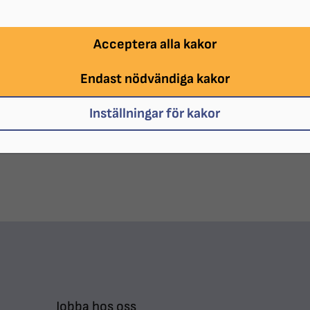
-Till sidan "Lokalföreningar"
-Till SRF Stockho
Acceptera alla kakor
Den här föreningen saknar en egen lokalt föra
verksamheten och ordnar aktiviteter. Under ti
Endast nödvändiga kakor
Stockholm Gotland, för verksamheten.
Inställningar för kakor
Denna förening är vilande.
Jobba hos oss