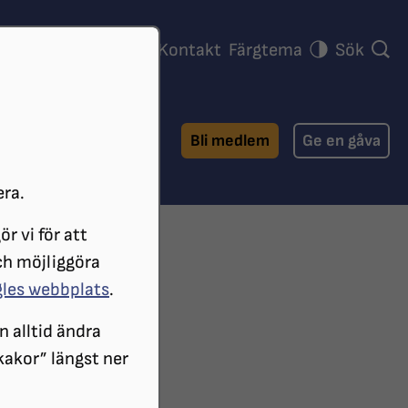
ra föreningar
Press
Kontakt
Färgtema
Sök
Bli medlem
Ge en gåva
era.
r vi för att
ENINGAR
ch möjliggöra
gles webbplats
.
n alltid ändra
 kakor” längst ner