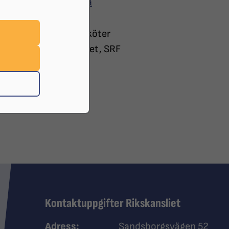
lm Gotlands startsida
nkrad styrelse, som sköter
den ansvarar distriktet, SRF
Kontaktuppgifter Rikskansliet
Adress:
Sandsborgsvägen 52