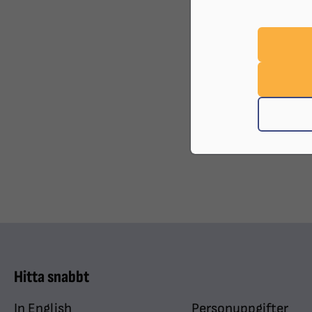
Hitta snabbt
In English
Personuppgifter