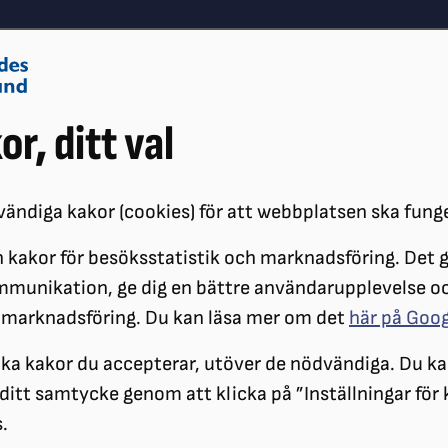
Om oss
Vå
or, ditt val
Påverkansarbete
Synskador
ändiga kakor (cookies) för att webbplatsen ska fung
 kakor för besöksstatistik och marknadsföring. Det gö
ÖRENINGAR
DISTRIKT
SRF STOCKHOLM GOTLAND
LOKALFÖR
mmunikation, ge dig en bättre användarupplevelse o
 marknadsföring. Du kan läsa mer om det
här på Goo
SRF Nacka-Värmdö
ilka kakor du accepterar, utöver de nödvändiga. Du ka
a ditt samtycke genom att klicka på ”Inställningar för
.