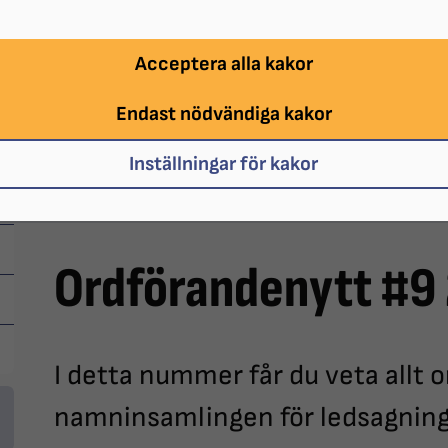
Acceptera alla kakor
Endast nödvändiga kakor
Inställningar för kakor
Niklas Mattsson.
Ordförandenytt #9
I detta nummer får du veta allt
namninsamlingen för ledsagning