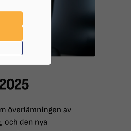
 2025
 om överlämningen av
, och den nya