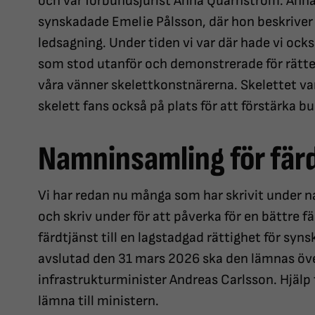
och vår förbundsjurist Anna Quarnström. Anna
synskadade Emelie Pålsson, där hon beskriver
ledsagning. Under tiden vi var där hade vi ock
som stod utanför och demonstrerade för rätten 
våra vänner skelettkonstnärerna. Skelettet var
skelett fans också på plats för att förstärka bu
Namninsamling för fär
Vi har redan nu många som har skrivit under 
och skriv under för att påverka för en bättre f
färdtjänst till en lagstadgad rättighet för sy
avslutad den 31 mars 2026 ska den lämnas öve
infrastrukturminister Andreas Carlsson. Hjälp t
lämna till ministern.