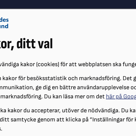
Om oss
Vå
or, ditt val
Påverkansarbete
Synskador
ändiga kakor (cookies) för att webbplatsen ska fung
 kakor för besöksstatistik och marknadsföring. Det gö
KANALER
ORDFÖRANDENYTT
ORDFÖRANDENYTT #9 2025
mmunikation, ge dig en bättre användarupplevelse o
 marknadsföring. Du kan läsa mer om det
här på Goo
ilka kakor du accepterar, utöver de nödvändiga. Du ka
a ditt samtycke genom att klicka på ”Inställningar för
.