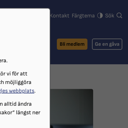
ra föreningar
Press
Kontakt
Färgtema
Sök
Bli medlem
Ge en gåva
era.
r vi för att
ch möjliggöra
gles webbplats
.
n alltid ändra
 kakor” längst ner