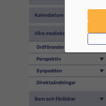
Kalendarium
Våra mediekanaler
Ordförandenytt
Perspektiv
Synpodden
Direktsändningar
Barn och föräldrar