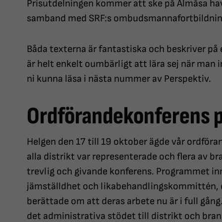
Prisutdelningen kommer att ske på Almåsa hav
samband med SRF:s ombudsmannafortbildnin
Båda texterna är fantastiska och beskriver på 
är helt enkelt oumbärligt att lära sej när man
ni kunna läsa i nästa nummer av Perspektiv.
Ordförandekonferens 
Helgen den 17 till 19 oktober ägde vår ordfö
alla distrikt var representerade och flera av 
trevlig och givande konferens. Programmet inn
jämställdhet och likabehandlingskommittén, 
berättade om att deras arbete nu är i full gån
det administrativa stödet till distrikt och b