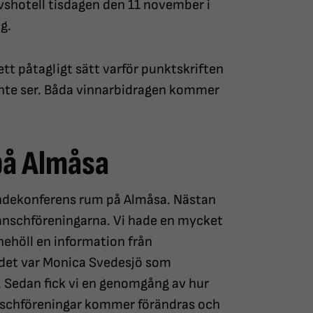
shotell tisdagen den 11 november i
g.
ett påtagligt sätt varför punktskriften
 inte ser. Båda vinnarbidragen kommer
på Almåsa
randekonferens rum på Almåsa. Nästan
branschföreningarna. Vi hade en mycket
ehöll en information från
det var Monica Svedesjö som
g. Sedan fick vi en genomgång av hur
ranschföreningar kommer förändras och