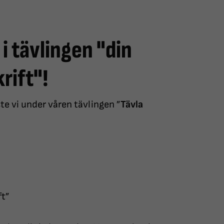
i tävlingen "din
rift"!
ste vi under våren tävlingen ”
Tävla
ft”