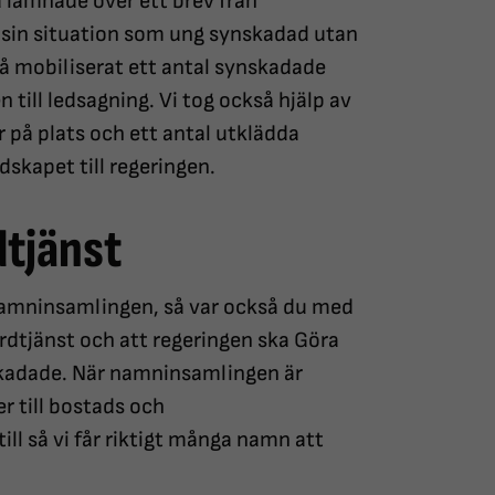
 lämnade över ett brev från
 sin situation som ung synskadad utan
så mobiliserat ett antal synskadade
till ledsagning. Vi tog också hjälp av
 på plats och ett antal utklädda
dskapet till regeringen.
dtjänst
namninsamlingen, så var också du med
ärdtjänst och att regeringen ska Göra
nskadade. När namninsamlingen är
r till bostads och
ill så vi får riktigt många namn att