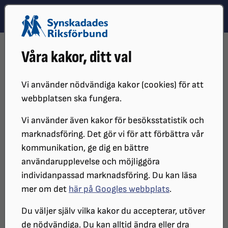
Hoppa till innehåll
Hoppa till hitta snabbt
TEMA
SÖK
MENY
STARTSIDA
VÅR VERKSAMHET
VÅRA MEDIEKANALER
Våra kakor, ditt val
ORDFÖRANDENYTT
ORDFÖRANDENYTT #5 2025
Vi använder nödvändiga kakor (cookies) för att
webbplatsen ska fungera.
Vi använder även kakor för besöksstatistik och
marknadsföring. Det gör vi för att förbättra vår
kommunikation, ge dig en bättre
användarupplevelse och möjliggöra
individanpassad marknadsföring. Du kan läsa
Niklas Mattsson.
mer om det
här på Googles webbplats
.
Du väljer själv vilka kakor du accepterar, utöver
Ordförandenytt #5 2025
de nödvändiga. Du kan alltid ändra eller dra