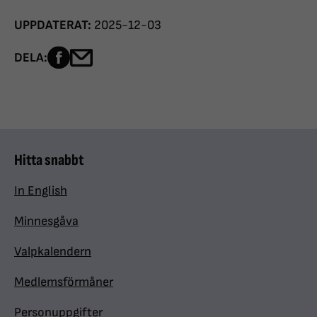
UPPDATERAT:
2025-12-03
Dela sidan på Facebook
Dela sidan med e-post
DELA:
Hitta snabbt
In English
Minnesgåva
Valpkalendern
Medlemsförmåner
Personuppgifter