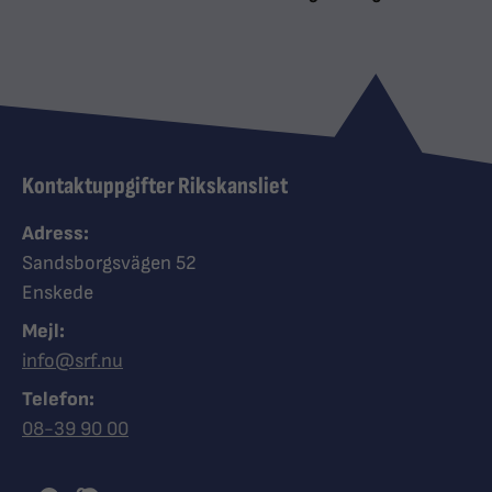
Kontaktuppgifter Rikskansliet
Adress:
Sandsborgsvägen 52
Enskede
Mejl:
info@srf.nu
Telefon:
Ring Synskadades riksförbund
08-39 90 00