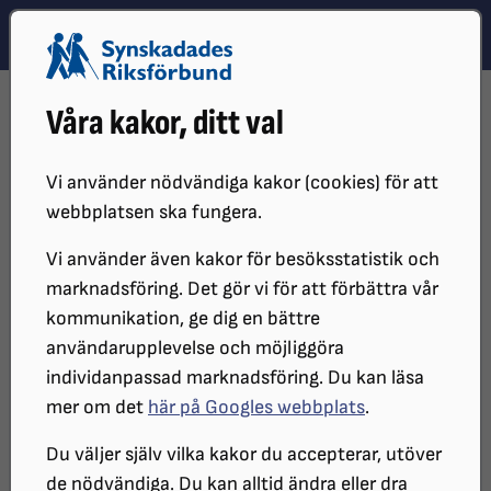
Hoppa till innehåll
Hoppa till hitta snabbt
TEMA
SÖK
MENY
STARTSIDA
VÅR VERKSAMHET
VÅRA MEDIEKANALER
Våra kakor, ditt val
ORDFÖRANDENYTT
ORDFÖRANDENYTT #2 2024
Vi använder nödvändiga kakor (cookies) för att
webbplatsen ska fungera.
Vi använder även kakor för besöksstatistik och
marknadsföring. Det gör vi för att förbättra vår
kommunikation, ge dig en bättre
användarupplevelse och möjliggöra
individanpassad marknadsföring. Du kan läsa
mer om det
här på Googles webbplats
.
Ordförandenytt #2 2024
Du väljer själv vilka kakor du accepterar, utöver
de nödvändiga. Du kan alltid ändra eller dra