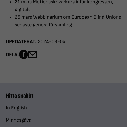
21 mars Motionsskrivarkurs inför kongressen,
digitalt
25 mars Webbinarium om European Blind Unions
senaste generalförsamling
UPPDATERAT:
2024-03-04
Dela sidan på Facebook
Dela sidan med e-post
DELA:
Hitta snabbt
In English
Minnesgåva