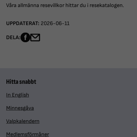
Våra allmänna resevillkor hittar du i resekatalogen.
UPPDATERAT:
2026-06-11
Dela sidan på Facebook
Dela sidan med e-post
DELA:
Hitta snabbt
In English
Minnesgåva
Valpkalendern
Medlemsförmåner