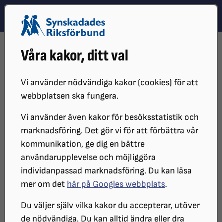
Hoppa till innehåll
Hoppa till hitta snabbt
TEMA
SÖK
MENY
STARTSIDA
VÅR VERKSAMHET
SRF GO
Våra kakor, ditt val
RESEKATALOG AUGUSTI – DECEMBER 2026
Vi använder nödvändiga kakor (cookies) för att
webbplatsen ska fungera.
Vi använder även kakor för besöksstatistik och
marknadsföring. Det gör vi för att förbättra vår
kommunikation, ge dig en bättre
användarupplevelse och möjliggöra
individanpassad marknadsföring. Du kan läsa
En slingrig smal väg i bergen på Mallorca, dit en av
mer om det
här på Googles webbplats
.
resorna gick för några år sedan.
Du väljer själv vilka kakor du accepterar, utöver
de nödvändiga. Du kan alltid ändra eller dra