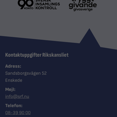
Kontaktuppgifter Rikskansliet
Adress:
Sandsborgsvägen 52
Enskede
Mejl:
info@srf.nu
Telefon:
Ring Synskadades riksförbund
08-39 90 00