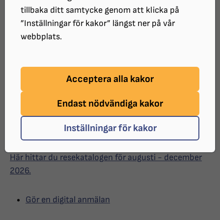
Resekatalog augusti –
tillbaka ditt samtycke genom att klicka på
december 2026
”Inställningar för kakor” längst ner på vår
webbplats.
Upptäck nya platser, möt nya
människor och samla minnen för livet.
Acceptera alla kakor
Här hittar du vår aktuella resekatalog
Endast nödvändiga kakor
med resor, gemenskap och nya
upplevelser.
Inställningar för kakor
Här hittar du resekatalogen för augusti - december
2026.
Gör en digital anmälan