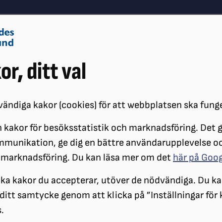
Om oss
Vå
or, ditt val
Påverkansarbete
Synskador
ändiga kakor (cookies) för att webbplatsen ska fung
 kakor för besöksstatistik och marknadsföring. Det gö
ÖRENINGAR
DISTRIKT
SRF STOCKHOLM GOTLAND
LOKALFÖR
mmunikation, ge dig en bättre användarupplevelse o
 marknadsföring. Du kan läsa mer om det
här på Goo
Påverka Stockholm
ilka kakor du accepterar, utöver de nödvändiga. Du ka
a ditt samtycke genom att klicka på ”Inställningar för
.