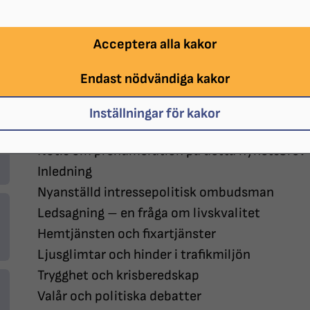
NR 2 2026
Acceptera alla kakor
Detta är ett nyhetsbrev från Synskadades Ri
stad till medlemmar och intressenter
Endast nödvändiga kakor
Innehållsrubriker:
Inställningar för kakor
Notis om prenumeration på detta nyhetsbrev
Inledning
Nyanställd intressepolitisk ombudsman
Ledsagning – en fråga om livskvalitet
Hemtjänsten och fixartjänster
Ljusglimtar och hinder i trafikmiljön
Trygghet och krisberedskap
Valår och politiska debatter