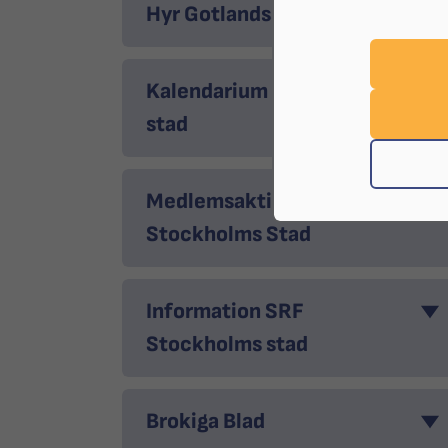
Hyr Gotlandssalen
Kalendarium SRF Stockholms
stad
Medlemsaktiviteter SRF
Stockholms Stad
Information SRF
Stockholms stad
Brokiga Blad