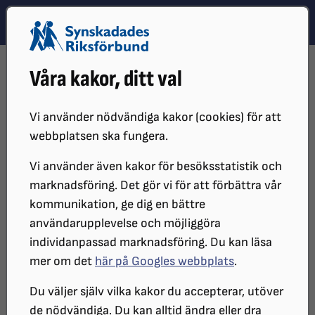
Hoppa till innehåll
Hoppa till hitta snabbt
TEMA
SÖK
MENY
STARTSIDA
DISTRIKT, LOKAL- OCH BRANSCHFÖRENINGAR
Våra kakor, ditt val
DISTRIKT
SRF ÖREBRO LÄN
OM SRF ÖREBRO
STYRELSE
ÅRSMÖTESPROTOKOLL
2024
Vi använder nödvändiga kakor (cookies) för att
ÅRSMÖTESPROTOKOLL
webbplatsen ska fungera.
Vi använder även kakor för besöksstatistik och
marknadsföring. Det gör vi för att förbättra vår
SYNSKADADES RIKSFÖRBUND ÖREBRO
kommunikation, ge dig en bättre
LÄNS ÅRSMÖTE 2024
användarupplevelse och möjliggöra
individanpassad marknadsföring. Du kan läsa
Protokoll
mer om det
här på Googles webbplats
.
Du väljer själv vilka kakor du accepterar, utöver
Art: Årsmöte
de nödvändiga. Du kan alltid ändra eller dra