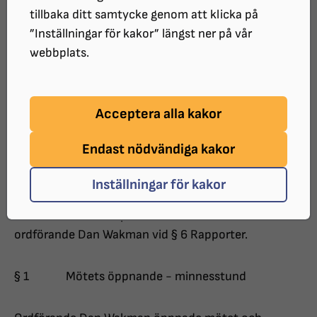
Datum: 25 april 2024
tillbaka ditt samtycke genom att klicka på
Tid: 17:15-20:25
”Inställningar för kakor” längst ner på vår
Plats: Scandic Grand hotel, Fabriksgatan 21–
webbplats.
23, Örebro
Acceptera alla kakor
Årsmötet inleddes med en lättare middag. Klockan
Endast nödvändiga kakor
17:15 startade årsmötesförhandlingarna.
Inställningar för kakor
§ Årsmötets ordförande Ali Reza Ghanbar Alipour tog
över ordförandeskapet från SRF Örebro läns
ordförande Dan Wakman vid § 6 Rapporter.
§ 1 Mötets öppnande - minnesstund