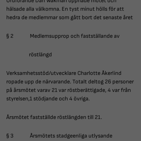
Ordförande Dan Wakman öppnade mötet och
hälsade alla välkomna. En tyst minut hölls för att
hedra de medlemmar som gått bort det senaste året
§ 2 Medlemsupprop och fastställande av
röstlängd
Verksamhetsstöd/utvecklare Charlotte Åkerlind
ropade upp de närvarande. Totalt deltog 26 personer
på årsmötet varav 21 var röstberättigade, 4 var från
styrelsen,1 stödjande och 4 övriga.
Årsmötet fastställde röstlängden till 21.
§ 3 Årsmötets stadgeenliga utlysande