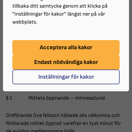
tillbaka ditt samtycke genom att klicka på
Tid: Lördag 26 april 2014 Klockan 10.00 - 16.30
”Inställningar för kakor” längst ner på vår
webbplats.
Plats: Karlskoga Folkhögskola, Karlskoga
Acceptera alla kakor
Endast nödvändiga kakor
Närvarande: 28(tjugoåtta)röstberättigade ombud
och 5 (fem) röstberättigade från styrelsen. Totalt 33
Inställningar för kakor
(trettiotre) röstberättigade. 7 (sju) övriga personer.
§ 1 Mötets öppnande – minnesstund.
Ordförande Ove Nilsson hälsade alla välkomna och
förklarade mötet öppnat varefter en tyst minut för
de avlidna medlemmarna hölls.