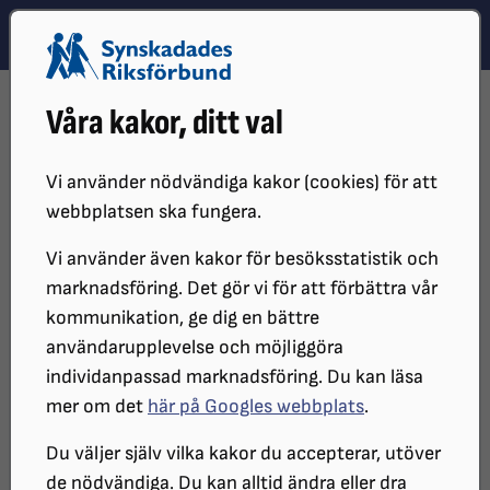
Hoppa till innehåll
Hoppa till hitta snabbt
TEMA
SÖK
MENY
STARTSIDA
DISTRIKT, LOKAL- OCH BRANSCHFÖRENINGAR
Våra kakor, ditt val
DISTRIKT
SRF ÖREBRO LÄN
OM SRF ÖREBRO
STYRELSE
ÅRSMÖTESPROTOKOLL
2014
Vi använder nödvändiga kakor (cookies) för att
ÅRSMÖTESPROTOKOLL
webbplatsen ska fungera.
Vi använder även kakor för besöksstatistik och
marknadsföring. Det gör vi för att förbättra vår
SYNSKADADES RIKSFÖRBUND ÖREBRO
kommunikation, ge dig en bättre
LÄN ÅRSMÖTE 2014
användarupplevelse och möjliggöra
individanpassad marknadsföring. Du kan läsa
Protokoll
mer om det
här på Googles webbplats
.
Du väljer själv vilka kakor du accepterar, utöver
Art: Representantskapsårsmöte
de nödvändiga. Du kan alltid ändra eller dra