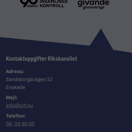
Kontaktuppgifter Rikskansliet
Adress:
Sandsborgsvägen 52
Enskede
Mejl:
info@srf.nu
Telefon:
Ring Synskadades riksförbund
08-39 90 00