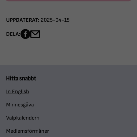
UPPDATERAT:
2025-04-15
Dela sidan på Facebook
Dela sidan med e-post
DELA:
Hitta snabbt
In English
Minnesgåva
Valpkalendern
Medlemsförmåner