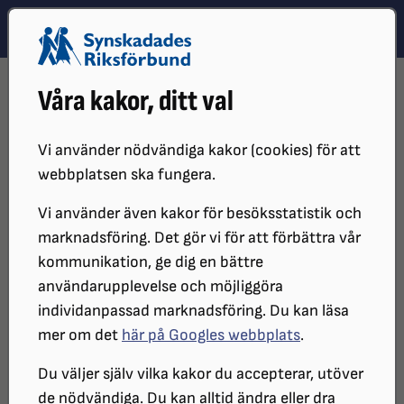
Hoppa till innehåll
Hoppa till hitta snabbt
TEMA
SÖK
MENY
STARTSIDA
DISTRIKT, LOKAL- OCH BRANSCHFÖRENINGAR
Våra kakor, ditt val
DISTRIKT
SRF ÖREBRO LÄN
OM SRF ÖREBRO
STYRELSE
VERKSAMHETSBERÄTTELSE
Vi använder nödvändiga kakor (cookies) för att
webbplatsen ska fungera.
Vi använder även kakor för besöksstatistik och
marknadsföring. Det gör vi för att förbättra vår
kommunikation, ge dig en bättre
användarupplevelse och möjliggöra
individanpassad marknadsföring. Du kan läsa
mer om det
här på Googles webbplats
.
Verksamhetsberättelse
Du väljer själv vilka kakor du accepterar, utöver
de nödvändiga. Du kan alltid ändra eller dra