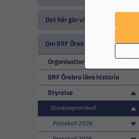
Det här gör vi
Om SRF Örebro
Organisation
SRF Örebro läns historia
Styrelse
Styrelseprotokoll
Protokoll 2026
Protokoll 2025