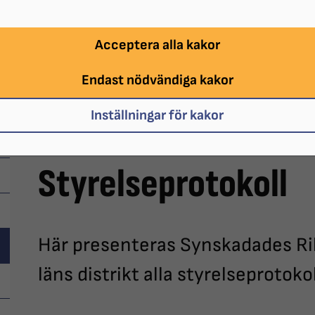
Acceptera alla kakor
Endast nödvändiga kakor
Inställningar för kakor
Styrelseprotokoll
Här presenteras Synskadades Ri
läns distrikt alla styrelseprotokol