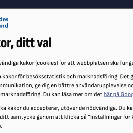
Om oss
Vå
or, ditt val
Påverkansarbete
Synskador
ändiga kakor (cookies) för att webbplatsen ska fung
 kakor för besöksstatistik och marknadsföring. Det gö
ÖRENINGAR
DISTRIKT
SRF ÖREBRO LÄN
OM SRF ÖREBRO
S
mmunikation, ge dig en bättre användarupplevelse o
 marknadsföring. Du kan läsa mer om det
här på Goo
ilka kakor du accepterar, utöver de nödvändiga. Du ka
a ditt samtycke genom att klicka på ”Inställningar för
.