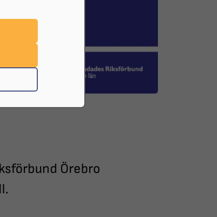
ksförbund Örebro
l.