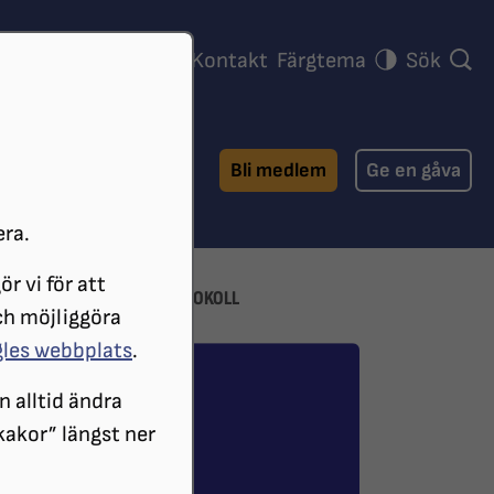
ra föreningar
Press
Kontakt
Färgtema
Sök
Bli medlem
Ge en gåva
era.
r vi för att
TYRELSE
STYRELSEPROTOKOLL
ch möjliggöra
gles webbplats
.
n alltid ändra
 kakor” längst ner