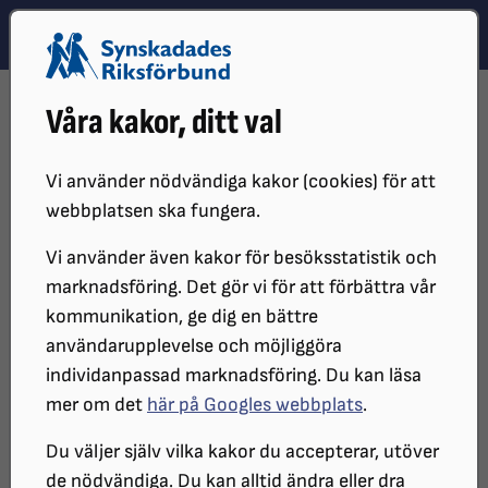
Hoppa till innehåll
Hoppa till hitta snabbt
TEMA
SÖK
MENY
STARTSIDA
VÅR VERKSAMHET
NYHETER
Våra kakor, ditt val
SRF: REGERINGENS BESKED OM FÄRDTJÄNSTFRÅGAN ÄR ETT SVEK
MOT SYNSKADADE
Vi använder nödvändiga kakor (cookies) för att
webbplatsen ska fungera.
Vi använder även kakor för besöksstatistik och
marknadsföring. Det gör vi för att förbättra vår
kommunikation, ge dig en bättre
användarupplevelse och möjliggöra
individanpassad marknadsföring. Du kan läsa
mer om det
här på Googles webbplats
.
SRF: Regeringens besked om
Du väljer själv vilka kakor du accepterar, utöver
de nödvändiga. Du kan alltid ändra eller dra