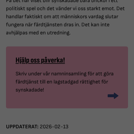
På det här viset blir synskadade bara brickor i ett
politiskt spel och det vänder vi oss starkt emot. Det
handlar faktiskt om att människors vardag slutar
fungera när färdtjänsten dras in. Det kan inte
avhjälpas med en utredning.
Hjälp oss påverka!
Skriv under vår namninsamling för att göra
färdtjänst till en lagstadgad rättighet för
synskadade!
UPPDATERAT:
2026-02-13