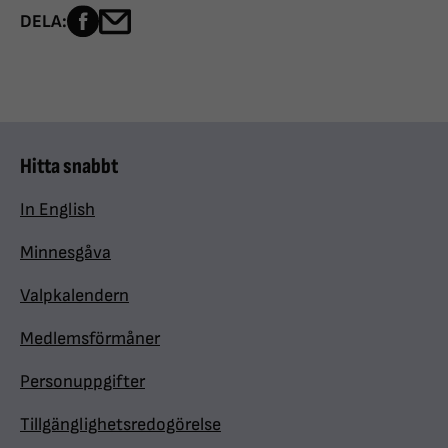
Dela sidan på Facebook
Dela sidan med e-post
DELA:
Hitta snabbt
In English
Minnesgåva
Valpkalendern
Medlemsförmåner
Personuppgifter
Tillgänglighetsredogörelse