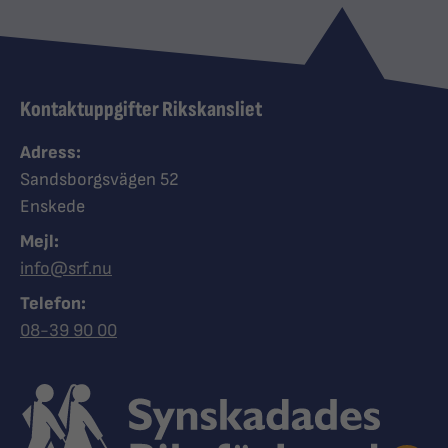
Kontaktuppgifter Rikskansliet
Adress:
Sandsborgsvägen 52
Enskede
Mejl:
info@srf.nu
Telefon:
Ring Synskadades riksförbund
08-39 90 00