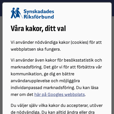
Hoppa till innehåll
Hoppa till hitta snabbt
TEMA
SÖK
MENY
STARTSIDA
VÅR VERKSAMHET
NYHETER
Våra kakor, ditt val
PARTIDEBATT OM BEHOVET AV EN NATIONELL STRATEGI FÖR
ÖGONHÄLSA
Vi använder nödvändiga kakor (cookies) för att
webbplatsen ska fungera.
Vi använder även kakor för besöksstatistik och
marknadsföring. Det gör vi för att förbättra vår
kommunikation, ge dig en bättre
användarupplevelse och möjliggöra
individanpassad marknadsföring. Du kan läsa
mer om det
här på Googles webbplats
.
Debattens panel bestod av Tomas Ragnarsson (M),
Carl-Johan Schiller (KD), Agneta Nilsson (S) och
Du väljer själv vilka kakor du accepterar, utöver
Anders W Johnsson (C).
de nödvändiga. Du kan alltid ändra eller dra