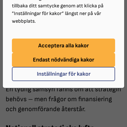
tillbaka ditt samtycke genom att klicka på
Debatt i riksdagen: brett stöd
”Inställningar för kakor” längst ner på vår
webbplats.
för nationell strategi för
ögonhälsa
Acceptera alla kakor
I början av februari samlades fyra
Endast nödvändiga kakor
riksdagspartier till debatt om behovet
Inställningar för kakor
av en nationell strategi för ögonhälsa.
En tydlig samsyn fanns om att strategin
behövs – men frågor om finansiering
och genomförande återstår.