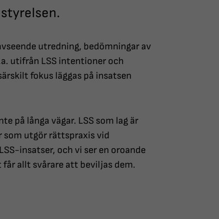
lstyrelsen.
l avseende utredning, bedömningar av
l.a. utifrån LSS intentioner och
särskilt fokus läggas på insatsen
Inte på långa vägar. LSS som lag är
ar som utgör rättspraxis vid
LSS-insatser, och vi ser en oroande
år allt svårare att beviljas dem.