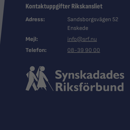
Kontaktuppgifter Rikskansliet
Adress:
Sandsborgsvägen 52
Enskede
Mejl:
info@srf.nu
Ring Synskadades riksfö
Telefon:
08-39 90 00