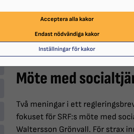
Acceptera alla kakor
Endast nödvändiga kakor
Inställningar för kakor
Möte med socialtjä
Två meningar i ett regleringsbrev
fokuset för SRF:s möte med soci
Waltersson Grönvall. För strax in