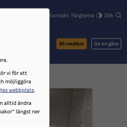
ra föreningar
Press
Kontakt
Färgtema
Sök
Bli medlem
Ge en gåva
era.
r vi för att
ch möjliggöra
gles webbplats
.
n alltid ändra
 kakor” längst ner