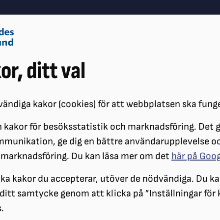
Om oss
Vå
or, ditt val
Påverkansarbete
Synskador
ändiga kakor (cookies) för att webbplatsen ska fung
 kakor för besöksstatistik och marknadsföring. Det gö
MÖTE MED SOCIALTJÄNSTMINISTERN
mmunikation, ge dig en bättre användarupplevelse o
 marknadsföring. Du kan läsa mer om det
här på Goo
ilka kakor du accepterar, utöver de nödvändiga. Du ka
a ditt samtycke genom att klicka på ”Inställningar för
.