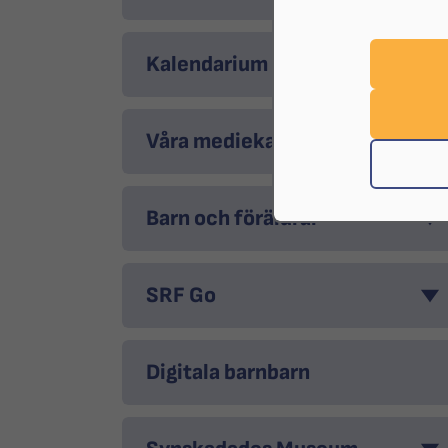
Kalendarium
Våra mediekanaler
Barn och föräldrar
SRF Go
Digitala barnbarn