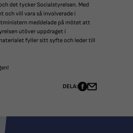
 och det tycker Socialstyrelsen. Med
t och vill vara så involverade i
nstministern meddelade på mötet att
yrelsen utöver uppdraget i
erialet fyller sitt syfte och leder till
gen!
Dela sidan på Fac
Dela sidan me
DELA: