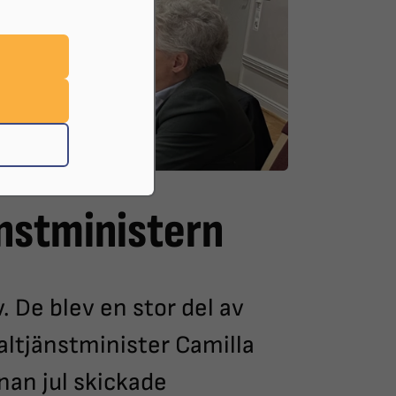
nstministern
. De blev en stor del av
altjänstminister Camilla
nan jul skickade