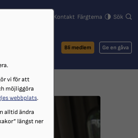
ra föreningar
Press
Kontakt
Färgtema
Sök
Bli medlem
Ge en gåva
era.
r vi för att
ch möjliggöra
gles webbplats
.
n alltid ändra
 kakor” längst ner