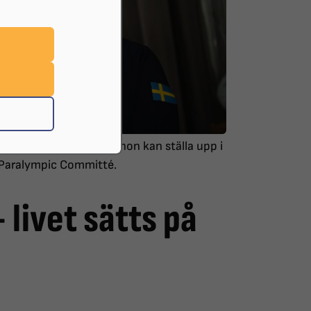
024. Det är oklart om hon kan ställa upp i
 Paralympic Committé.
 livet sätts på