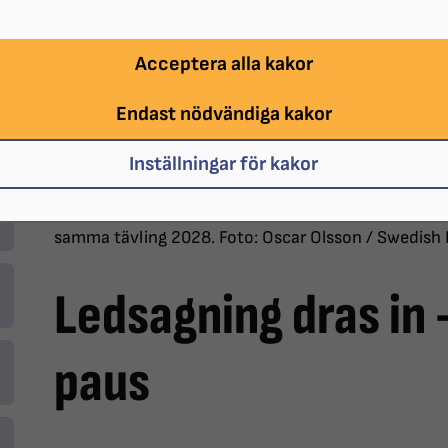
Acceptera alla kakor
Endast nödvändiga kakor
Inställningar för kakor
Nicolina tog bronsmedalj i judo under Paralympics 2
samma tävling 2028. Foto: Oscar Olsson / Swedish
Ledsagning dras in -
paus