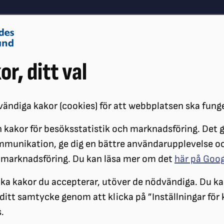
Om oss
Vå
or, ditt val
Påverkansarbete
Synskador
ändiga kakor (cookies) för att webbplatsen ska fung
 kakor för besöksstatistik och marknadsföring. Det gö
LEDSAGNING DRAS IN - LIVET SÄTTS PÅ PAUS
mmunikation, ge dig en bättre användarupplevelse o
 marknadsföring. Du kan läsa mer om det
här på Goo
ilka kakor du accepterar, utöver de nödvändiga. Du ka
a ditt samtycke genom att klicka på ”Inställningar för
.