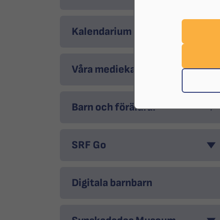
Kalendarium
Våra mediekanaler
Barn och föräldrar
SRF Go
Digitala barnbarn