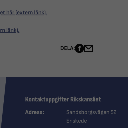
et här (extern länk).
rn länk).
Dela sidan på Fac
Dela sidan me
DELA:
Kontaktuppgifter Rikskansliet
Adress:
Sandsborgsvägen 52
Enskede