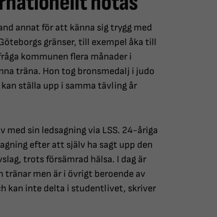
ernationellt hotas
and annat för att känna sig trygg med
Göteborgs gränser, till exempel åka till
 fråga kommunen flera månader i
unna träna. Hon tog bronsmedalj i judo
kan ställa upp i samma tävling år
av med sin ledsagning via LSS. 24-åriga
agning efter att själv ha sagt upp den
slag, trots försämrad hälsa. I dag är
h tränar men är i övrigt beroende av
ch kan inte delta i studentlivet, skriver