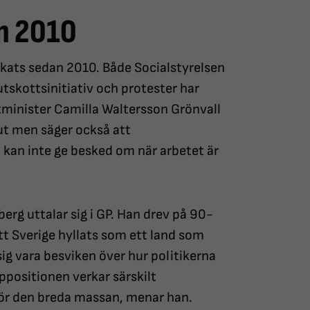
an 2010
kats sedan 2010. Både Socialstyrelsen
 utskottsinitiativ och protester har
tminister Camilla Waltersson Grönvall
ut men säger också att
kan inte ge besked om när arbetet är
erg uttalar sig i GP. Han drev på 90-
tt Sverige hyllats som ett land som
sig vara besviken över hur politikerna
ppositionen verkar särskilt
rör den breda massan, menar han.