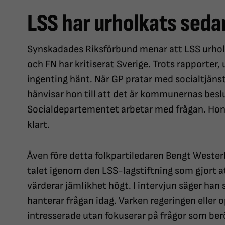
LSS har urholkats sed
Synskadades Riksförbund menar att LSS urhol
och FN har kritiserat Sverige. Trots rapporter,
ingenting hänt. När GP pratar med socialtjäns
hänvisar hon till att det är kommunernas besl
Socialdepartementet arbetar med frågan. Hon 
klart.
Även före detta folkpartiledaren Bengt Westerb
talet igenom den LSS-lagstiftning som gjort a
värderar jämlikhet högt. I intervjun säger han 
hanterar frågan idag. Varken regeringen eller o
intresserade utan fokuserar på frågor som be