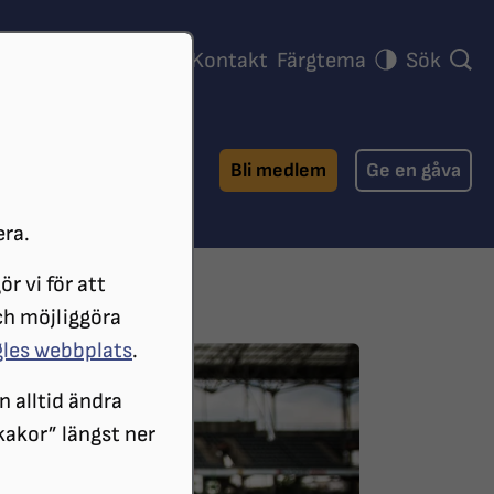
ra föreningar
Press
Kontakt
Färgtema
Sök
Bli medlem
Ge en gåva
era.
r vi för att
ch möjliggöra
gles webbplats
.
n alltid ändra
 kakor” längst ner