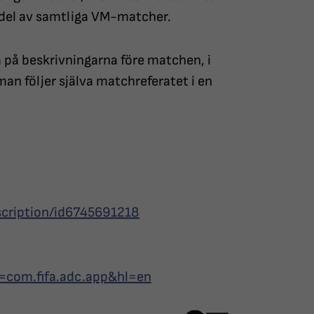
ta del av samtliga VM-matcher.
a på beskrivningarna före matchen, i
man följer själva matchreferatet i en
scription/id6745691218
id=com.fifa.adc.app&hl=en