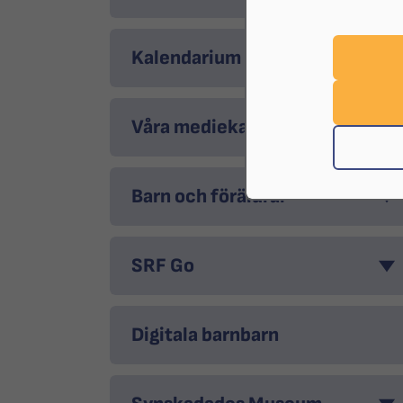
Kalendarium
Våra mediekanaler
Barn och föräldrar
SRF Go
Digitala barnbarn