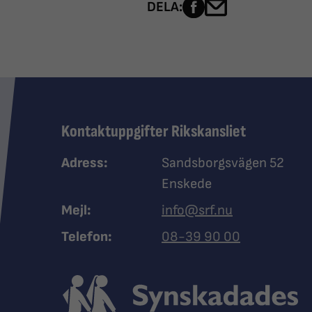
Dela sidan på Fac
Dela sidan me
DELA:
Kontaktuppgifter Rikskansliet
Adress:
Sandsborgsvägen 52
Enskede
Mejl:
info@srf.nu
Ring Synskadades riksfö
Telefon:
08-39 90 00