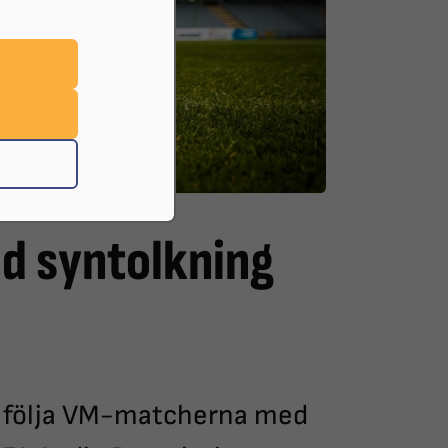
ed syntolkning
ill följa VM-matcherna med