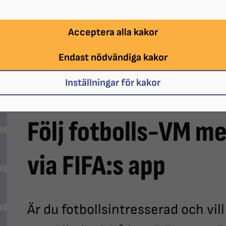
Acceptera alla kakor
Endast nödvändiga kakor
Inställningar för kakor
Följ fotbolls-VM m
via FIFA:s app
Är du fotbollsintresserad och v