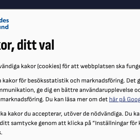
Om oss
Vå
or, ditt val
Påverkansarbete
Synskador
ändiga kakor (cookies) för att webbplatsen ska fung
 kakor för besöksstatistik och marknadsföring. Det gö
FÖLJ FOTBOLLS-VM MED SYNTOLKNING VIA FIFA:S APP
mmunikation, ge dig en bättre användarupplevelse o
 marknadsföring. Du kan läsa mer om det
här på Goo
ilka kakor du accepterar, utöver de nödvändiga. Du ka
a ditt samtycke genom att klicka på ”Inställningar för
.