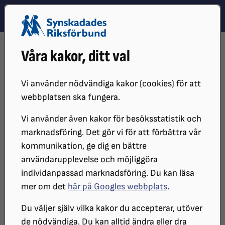
Hoppa till innehåll
Hoppa till hitta snabbt
TEMA
SÖK
MENY
STARTSIDA
VÅR VERKSAMHET
NYHETER
Våra kakor, ditt val
FELPLACERADES I SÄRSKOLAN – FICK RÄTT DIAGNOS SOM VUXEN
Vi använder nödvändiga kakor (cookies) för att
webbplatsen ska fungera.
Vi använder även kakor för besöksstatistik och
marknadsföring. Det gör vi för att förbättra vår
kommunikation, ge dig en bättre
användarupplevelse och möjliggöra
individanpassad marknadsföring. Du kan läsa
"Jag brukar tänka att om alla säger att du är en idiot
mer om det
här på Googles webbplats
.
så tror du till slut att du är en idiot", säger Mattias
Forsgren. Fotot är en genrebild.
Du väljer själv vilka kakor du accepterar, utöver
de nödvändiga. Du kan alltid ändra eller dra