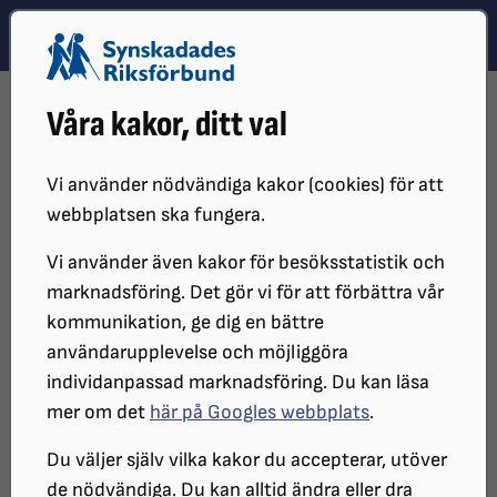
Hoppa till innehåll
Hoppa till hitta snabbt
TEMA
SÖK
MENY
STARTSIDA
VÅR VERKSAMHET
NYHETER
Våra kakor, ditt val
DET RÖR PÅ SIG I LEDSAGNINGSFRÅGAN
Vi använder nödvändiga kakor (cookies) för att
webbplatsen ska fungera.
Vi använder även kakor för besöksstatistik och
marknadsföring. Det gör vi för att förbättra vår
kommunikation, ge dig en bättre
användarupplevelse och möjliggöra
individanpassad marknadsföring. Du kan läsa
mer om det
här på Googles webbplats
.
Det rör på sig i
Du väljer själv vilka kakor du accepterar, utöver
ledsagningsfrågan
de nödvändiga. Du kan alltid ändra eller dra