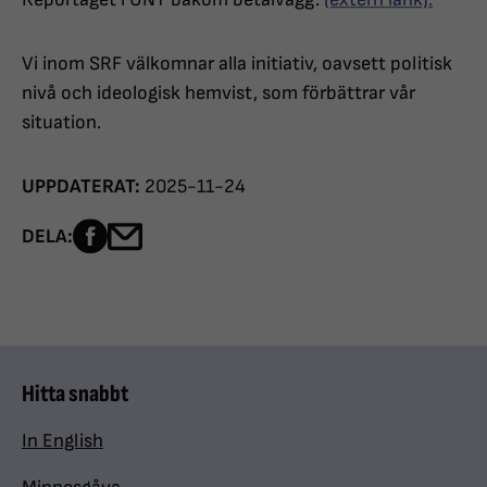
Vi inom SRF välkomnar alla initiativ, oavsett politisk
nivå och ideologisk hemvist, som förbättrar vår
situation.
UPPDATERAT:
2025-11-24
Dela sidan på Facebook
Dela sidan med e-post
DELA:
Hitta snabbt
In English