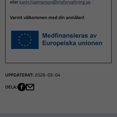
eller
karin.hjalmarson@irisforvaltning.se
.
Varmt välkommen med din anmälan!
UPPDATERAT:
2026-03-04
Dela sidan på Facebook
Dela sidan med e-post
DELA: