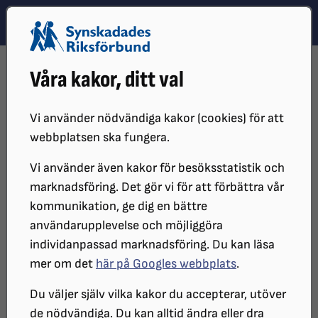
Hoppa till innehåll
Hoppa till hitta snabbt
TEMA
SÖK
MENY
STARTSIDA
VÅR VERKSAMHET
KALENDARIUM
Våra kakor, ditt val
REHABILITERING TILL ARBETE – ETT ESF-PROJEKT
Rehabilitering till Arbete – ett
Vi använder nödvändiga kakor (cookies) för att
webbplatsen ska fungera.
ESF-projekt
Vi använder även kakor för besöksstatistik och
marknadsföring. Det gör vi för att förbättra vår
Är du mellan 18 och upp till 63 år, har en
kommunikation, ge dig en bättre
användarupplevelse och möjliggöra
grav synnedsättning eller är blind, och
individanpassad marknadsföring. Du kan läsa
vill du ta ett steg vidare mot arbete eller
mer om det
här på Googles webbplats
.
studier? Då kan Rehabilitering till arbete
Du väljer själv vilka kakor du accepterar, utöver
vara något för dig.
de nödvändiga. Du kan alltid ändra eller dra