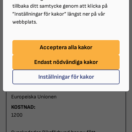
tillbaka ditt samtycke genom att klicka på
”Inställningar för kakor” längst ner på vår
STARTDATUM:
webbplats.
2026-05-02
SLUTDATUM:
2026-08-31
Acceptera alla kakor
PLATS:
Endast nödvändiga kakor
Almåsa Havshotell + digitalt via Microsoft
Teams
Inställningar för kakor
ARRANGÖR:
Synskadades Riksförbund i samarbete med
Europeiska Unionen
KOSTNAD:
1200