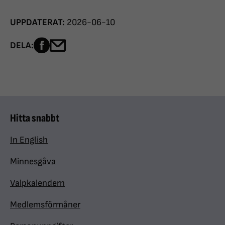
UPPDATERAT:
2026-06-10
Dela sidan på Facebook
Dela sidan med e-post
DELA:
Hitta snabbt
In English
Minnesgåva
Valpkalendern
Medlemsförmåner