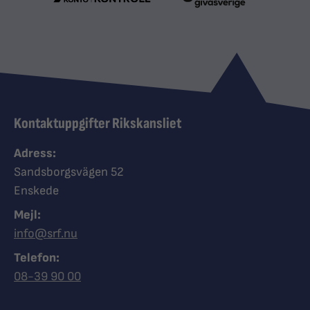
Kontaktuppgifter Rikskansliet
Adress:
Sandsborgsvägen 52
Enskede
Mejl:
info@srf.nu
Telefon:
Ring Synskadades riksförbund
08-39 90 00