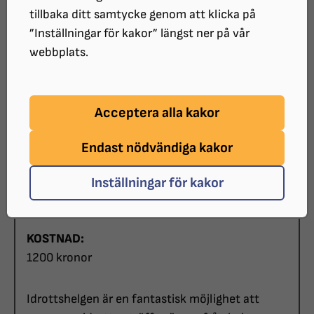
SLUTDATUM:
tillbaka ditt samtycke genom att klicka på
2026-10-18
”Inställningar för kakor” längst ner på vår
PLATS:
webbplats.
MunktellArenan, Eskilstuna
ARRANGÖR:
Acceptera alla kakor
Unga med synnedsättning (US) i samarbete med
Parasport Sörmland, Synskadades Riksförbund
Endast nödvändiga kakor
(SRF), Svenska Parasportförbundet,och
Specialpedagogiska skolmyndigheten (SPSM)
Inställningar för kakor
SISTA ANMÄLNINGSDATUM:
2026-07-05
KOSTNAD:
1200 kronor
Idrottshelgen är en fantastisk möjlighet att