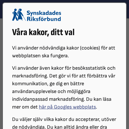
Hoppa till innehåll
Hoppa till hitta snabbt
TEMA
SÖK
MENY
STARTSIDA
VÅR VERKSAMHET
KALENDARIUM
Våra kakor, ditt val
IDROTTSHELGEN 2026
Idrottshelgen 2026
Vi använder nödvändiga kakor (cookies) för att
webbplatsen ska fungera.
Vi använder även kakor för besöksstatistik och
Välkommen till en av årets största och
marknadsföring. Det gör vi för att förbättra vår
roligaste mötesplatser för barn och
kommunikation, ge dig en bättre
ungdomar med synnedsättning!
användarupplevelse och möjliggöra
individanpassad marknadsföring. Du kan läsa
mer om det
här på Googles webbplats
.
STARTDATUM:
Du väljer själv vilka kakor du accepterar, utöver
2026-10-16
de nödvändiga. Du kan alltid ändra eller dra