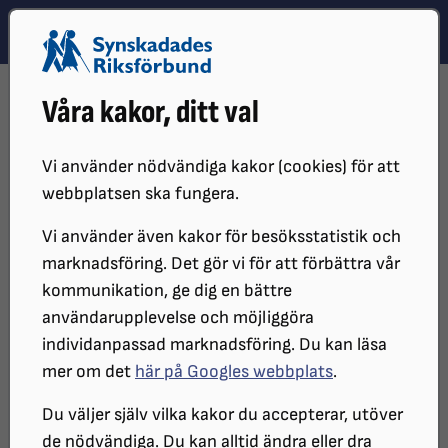
Hoppa till innehåll
Hoppa till hitta snabbt
TEMA
SÖK
MENY
STARTSIDA
RÅD OCH STÖD
TIPS TILL DIG SOM SER
Våra kakor, ditt val
Att tänka på som seende
Vi använder nödvändiga kakor (cookies) för att
webbplatsen ska fungera.
Du som ser kan på flera enkla sätt
Vi använder även kakor för besöksstatistik och
inkludera personer med
marknadsföring. Det gör vi för att förbättra vår
synnedsättning. Om personen ser
kommunikation, ge dig en bättre
användarupplevelse och möjliggöra
tveksam eller vilsen ut, fråga gärna om
individanpassad marknadsföring. Du kan läsa
du kan hjälpa till. Det är dock viktigt att
mer om det
här på Googles webbplats
.
respektera om hen tackar nej till hjälp.
Du väljer själv vilka kakor du accepterar, utöver
de nödvändiga. Du kan alltid ändra eller dra