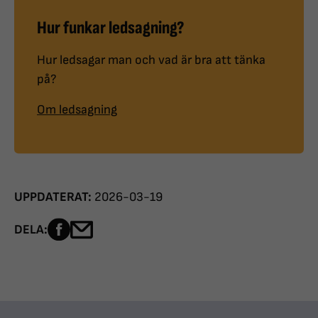
Hur funkar ledsagning?
Hur ledsagar man och vad är bra att tänka
på?
Om ledsagning
UPPDATERAT:
2026-03-19
Dela sidan på Facebook
Dela sidan med e-post
DELA: