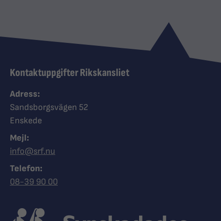
Kontaktuppgifter Rikskansliet
Adress:
Sandsborgsvägen 52
Enskede
Mejl:
info@srf.nu
Telefon:
Ring Synskadades riksförbund
08-39 90 00