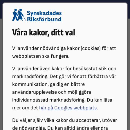
Hoppa till innehåll
Hoppa till hitta snabbt
TEMA
SÖK
MENY
STARTSIDA
PÅVERKANSARBETE
Våra kakor, ditt val
TRAFIKSÄKERHET OCH KOLLEKTIVTRAFIK
HÅLLPLATSUTROP
Vi använder nödvändiga kakor (cookies) för att
webbplatsen ska fungera.
Vi använder även kakor för besöksstatistik och
marknadsföring. Det gör vi för att förbättra vår
kommunikation, ge dig en bättre
användarupplevelse och möjliggöra
individanpassad marknadsföring. Du kan läsa
mer om det
här på Googles webbplats
.
Hållplatsutrop
Du väljer själv vilka kakor du accepterar, utöver
de nödvändiga. Du kan alltid ändra eller dra