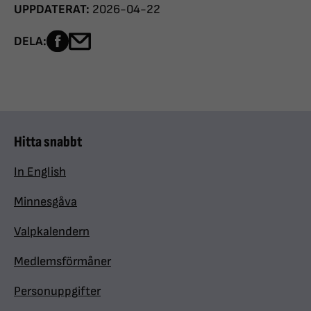
UPPDATERAT:
2026-04-22
Dela sidan på Facebook
Dela sidan med e-post
DELA:
Hitta snabbt
In English
Minnesgåva
Valpkalendern
Medlemsförmåner
Personuppgifter