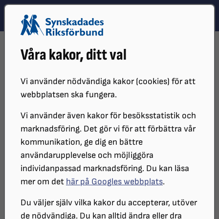
Hoppa till innehåll
Hoppa till hitta snabbt
TEMA
SÖK
MENY
STARTSIDA
PÅVERKANSARBETE
DIGITAL INKLUDERING
Våra kakor, ditt val
Vi använder nödvändiga kakor (cookies) för att
webbplatsen ska fungera.
Vi använder även kakor för besöksstatistik och
marknadsföring. Det gör vi för att förbättra vår
kommunikation, ge dig en bättre
användarupplevelse och möjliggöra
individanpassad marknadsföring. Du kan läsa
Digital inkludering
mer om det
här på Googles webbplats
.
Du väljer själv vilka kakor du accepterar, utöver
de nödvändiga. Du kan alltid ändra eller dra
Att vara synskadad innebär stora