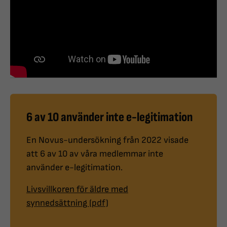
6 av 10 använder inte e-legitimation
En Novus-undersökning från 2022 visade
att 6 av 10 av våra medlemmar inte
använder e-legitimation.
Livsvillkoren för äldre med
synnedsättning (pdf)