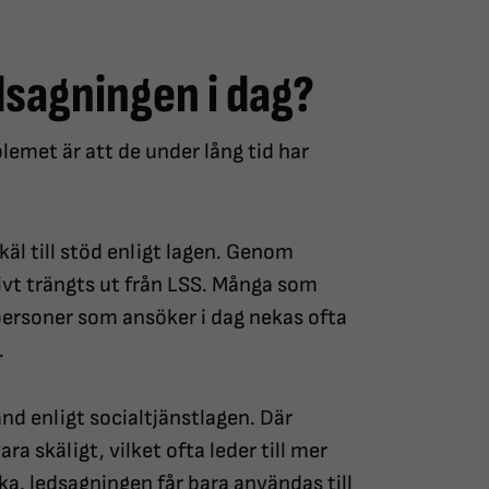
dsagningen i dag?
lemet är att de under lång tid har
käl till stöd enligt lagen. Genom
ivt trängts ut från LSS. Många som
 personer som ansöker i dag nekas ofta
.
ånd enligt socialtjänstlagen. Där
 skäligt, vilket ofta leder till mer
a, ledsagningen får bara användas till