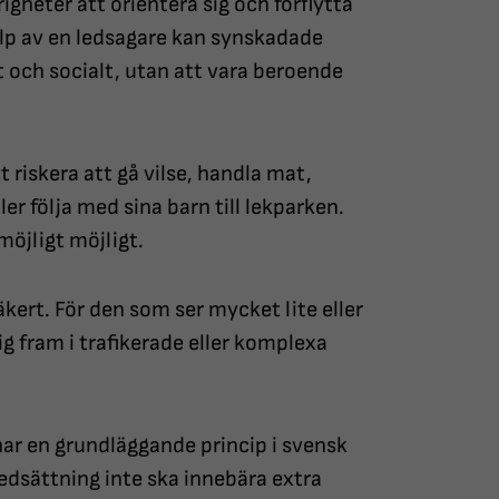
gheter att orientera sig och förflytta
älp av en ledsagare kan synskadade
t och socialt, utan att vara beroende
riskera att gå vilse, handla mat,
ler följa med sina barn till lekparken.
möjligt möjligt.
kert. För den som ser mycket lite eller
sig fram i trafikerade eller komplexa
har en grundläggande princip i svensk
edsättning inte ska innebära extra