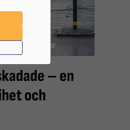
skadade – en
rihet och