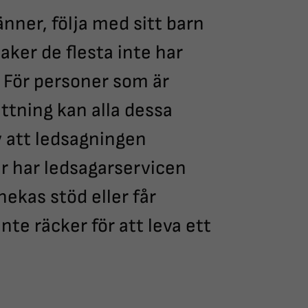
nner, följa med sitt barn
saker de flesta inte har
. För personer som är
ättning kan alla dessa
v att ledsagningen
år har ledsagarservicen
nekas stöd eller får
te räcker för att leva ett