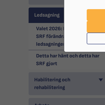
Ledsagning
Valet 2026: Det här vill
SRF förändra inom
ledsagningen
Detta har hänt och detta har
SRF gjort
Habilitering och
rehabilitering