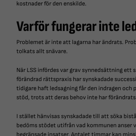
kostnader för den enskilde.
Varför fungerar inte le
Problemet är inte att lagarna har ändrats. Prob
tolkats allt snävare.
När LSS infördes var grav synnedsättning ett s
förändrad rättspraxis har synskadade success
tidigare haft ledsagning får den indragen och
stöd, trots att deras behov inte har förändrats
I stället hänvisas synskadade till att söka bist
bedöms stödet utifrån vad kommunen anser vara
begränsade insatser. Antalet timmar kan minsk