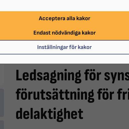
Acceptera alla kakor
Endast nödvändiga kakor
Inställningar för kakor
Ledsagning för syn
förutsättning för f
delaktighet