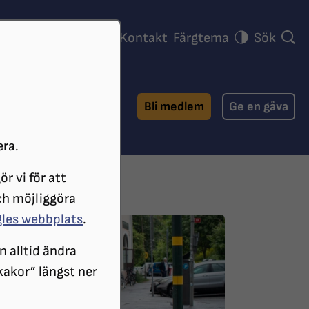
ra föreningar
Press
Kontakt
Färgtema
Sök
Bli medlem
Ge en gåva
era.
r vi för att
ch möjliggöra
gles webbplats
.
n alltid ändra
 kakor” längst ner