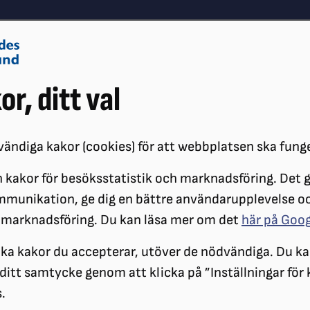
Om oss
Vå
or, ditt val
Påverkansarbete
Synskador
ändiga kakor (cookies) för att webbplatsen ska fung
 kakor för besöksstatistik och marknadsföring. Det gö
G
mmunikation, ge dig en bättre användarupplevelse o
 marknadsföring. Du kan läsa mer om det
här på Goo
ilka kakor du accepterar, utöver de nödvändiga. Du ka
a ditt samtycke genom att klicka på ”Inställningar för
.