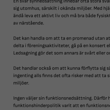
En svår synnedsättning innebär ofta stora svåri
sig utomhus, särskilt i okända miljöer. Med hj
ändå leva ett aktivt liv och må bra både fysisk
av närstående.
Det kan handla om att ta en promenad utan att 
delta i föreningsaktiviteter, gå på en konsert el
Ledsagning gör det som annars är svårt eller o
Det handlar också om att kunna förflytta sig sä
ingenting alls finns det ofta risker med att ta 
miljöer.
Ingen väljer sin funktionsnedsättning. Därför 
funktionshinderpolitik varit att en funktionsn