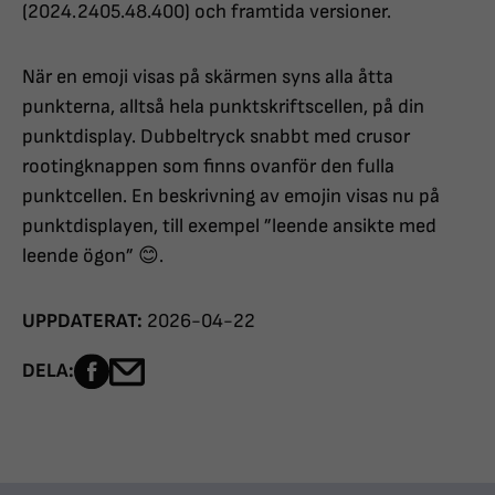
(2024.2405.48.400) och framtida versioner.
När en emoji visas på skärmen syns alla åtta
punkterna, alltså hela punktskriftscellen, på din
punktdisplay. Dubbeltryck snabbt med crusor
rootingknappen som finns ovanför den fulla
punktcellen. En beskrivning av emojin visas nu på
punktdisplayen, till exempel ”leende ansikte med
leende ögon” 😊.
UPPDATERAT:
2026-04-22
Dela sidan på Facebook
Dela sidan med e-post
DELA: