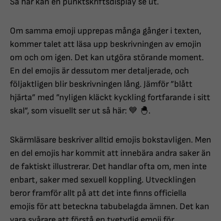
Så här kan en punktskriftsdisplay se ut.
Om samma emoji upprepas många gånger i texten,
kommer talet att läsa upp beskrivningen av emojin
om och om igen. Det kan utgöra störande moment.
En del emojis är dessutom mer detaljerade, och
följaktligen blir beskrivningen lång. Jämför ”blått
hjärta” med ”nyligen kläckt kyckling fortfarande i sitt
skal”, som visuellt ser ut så här: 💙 🐣.
Skärmläsare beskriver alltid emojis bokstavligen. Men
en del emojis har kommit att innebära andra saker än
de faktiskt illustrerar. Det handlar ofta om, men inte
enbart, saker med sexuell koppling. Utvecklingen
beror framför allt på att det inte finns officiella
emojis för att beteckna tabubelagda ämnen. Det kan
vara svårare att förstå en tvetydig emoji för