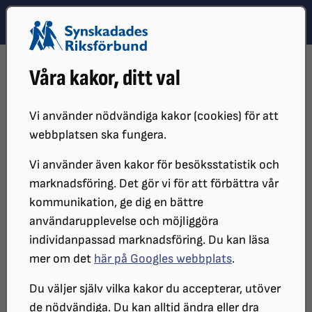
Hoppa till innehåll
Hoppa till hitta snabbt
TEMA
SÖK
MENY
STARTSIDA
PÅVERKANSARBETE
DIGITAL INKLUDERING
Våra kakor, ditt val
RIKTLINJER OCH TIPS FÖR EMOJIS
Vi använder nödvändiga kakor (cookies) för att
webbplatsen ska fungera.
Vi använder även kakor för besöksstatistik och
marknadsföring. Det gör vi för att förbättra vår
kommunikation, ge dig en bättre
användarupplevelse och möjliggöra
individanpassad marknadsföring. Du kan läsa
Ett självklart sms för den seende, men hur funkar det
mer om det
här på Googles webbplats
.
om man är synskadad?
Du väljer själv vilka kakor du accepterar, utöver
de nödvändiga. Du kan alltid ändra eller dra