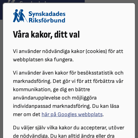
Hoppa till innehåll
Hoppa till hitta snabbt
TEMA
SÖK
MENY
STARTSIDA
Våra kakor, ditt val
DISTRIKT, LOKAL- OCH
BRANSCHFÖRENINGAR
DISTRIKT
SRF SKÅNE
Vi använder nödvändiga kakor (cookies) för att
STIFTELSE OCH FONDER I SKÅNE
webbplatsen ska fungera.
INTYG OCH UPPGIFTER
Vi använder även kakor för besöksstatistik och
INTYG OCH
marknadsföring. Det gör vi för att förbättra vår
kommunikation, ge dig en bättre
UPPGIFTER
användarupplevelse och möjliggöra
individanpassad marknadsföring. Du kan läsa
mer om det
här på Googles webbplats
.
INTYG OCH UPPGIFTER FÖR
PERSONER SOM FYLLT 18 ÅR
Du väljer själv vilka kakor du accepterar, utöver
Intyg på din synförmåga
de nödvändiga. Du kan alltid ändra eller dra