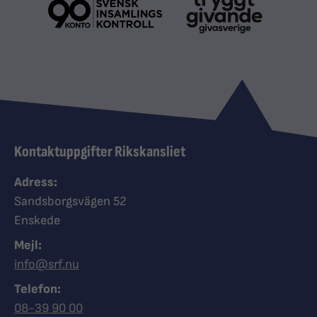
Kontaktuppgifter Rikskansliet
Adress:
Sandsborgsvägen 52
Enskede
Mejl:
info@srf.nu
Telefon:
Ring Synskadades riksförbund
08-39 90 00