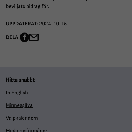
beviljats bidrag för.
UPPDATERAT:
2024-10-15
Dela sidan på Facebook
Dela sidan med e-post
DELA:
Hitta snabbt
In English
Minnesgåva
Valpkalendern
Medlemsförmåner