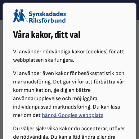
Hoppa till innehåll
Hoppa till hitta snabbt
TEMA
SÖK
MENY
STARTSIDA
DISTRIKT, LOKAL- OCH BRANSCHFÖRENINGAR
Våra kakor, ditt val
DISTRIKT
SRF SKÅNE
STIFTELSE OCH FONDER I SKÅNE
BESKED OM BIDRAG HAR BEVILJATS
Vi använder nödvändiga kakor (cookies) för att
BESKED OM BIDRAG HAR
webbplatsen ska fungera.
BEVILJATS
Vi använder även kakor för besöksstatistik och
marknadsföring. Det gör vi för att förbättra vår
kommunikation, ge dig en bättre
Ansökningar för privatpersoner behandlas på
användarupplevelse och möjliggöra
styrelsemöte fyra gånger per år; i februari, maj,
individanpassad marknadsföring. Du kan läsa
september och november. Ansökningar för ideella
mer om det
här på Googles webbplats
.
organisationer behandlas två gånger per år i februari
Du väljer själv vilka kakor du accepterar, utöver
och november.
de nödvändiga. Du kan alltid ändra eller dra