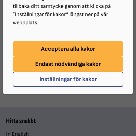
mer på
Teater 23
tillbaka ditt samtycke genom att klicka på
”Inställningar för kakor” längst ner på vår
Syntolkad teater och opera i hela landet, läs mer på
webbplats.
syntolkning.nu
Läs mer om syntolkning på
Ordvärlden
Acceptera alla kakor
UPPDATERAT:
2023-09-26
Endast nödvändiga kakor
Dela sidan på Facebook
Dela sidan med e-post
DELA:
Inställningar för kakor
Hitta snabbt
In English