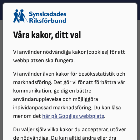
Hoppa till innehåll
Hoppa till hitta snabbt
TEMA
SÖK
MENY
STARTSIDA
DISTRIKT, LOKAL- OCH BRANSCHFÖRENINGAR
Våra kakor, ditt val
DISTRIKT
SRF SKÅNE
SYNTOLKAT
Länkar till syntolkade
Vi använder nödvändiga kakor (cookies) för att
webbplatsen ska fungera.
föreställningar
Vi använder även kakor för besöksstatistik och
marknadsföring. Det gör vi för att förbättra vår
Tillgängliga filmer, inte bara på bio
kommunikation, ge dig en bättre
Sedan en tid tillbaka visas många filmer på de
användarupplevelse och möjliggöra
svenska biograferna, med syntolkning och/eller
individanpassad marknadsföring. Du kan läsa
uppläst textremsa. Läs mer på
SF Bio
mer om det
här på Googles webbplats
.
Du väljer själv vilka kakor du accepterar, utöver
Teater 23 gör teater för barn och unga i Malmö, läs
de nödvändiga. Du kan alltid ändra eller dra