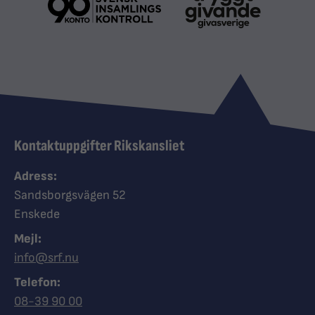
Kontaktuppgifter Rikskansliet
Adress:
Sandsborgsvägen 52
Enskede
Mejl:
info@srf.nu
Telefon:
Ring Synskadades riksförbund
08-39 90 00