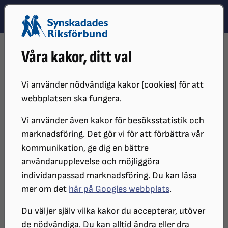
Hoppa till innehåll
Hoppa till hitta snabbt
TEMA
SÖK
MENY
STARTSIDA
DISTRIKT, LOKAL- OCH BRANSCHFÖRENINGAR
Våra kakor, ditt val
DISTRIKT
SRF BOHUSLÄN
MEDLEMSBLAD
2016
2016
Vi använder nödvändiga kakor (cookies) för att
webbplatsen ska fungera.
Vi använder även kakor för besöksstatistik och
Under 2016 utkom distriktet med tre
marknadsföring. Det gör vi för att förbättra vår
nummer av medlemsbladet.
kommunikation, ge dig en bättre
användarupplevelse och möjliggöra
individanpassad marknadsföring. Du kan läsa
SRF Bohusläns medlemsblad nr 1 2016
mer om det
här på Googles webbplats
.
SRF Bohusläns medlemsblad nr 2 2016
Du väljer själv vilka kakor du accepterar, utöver
de nödvändiga. Du kan alltid ändra eller dra