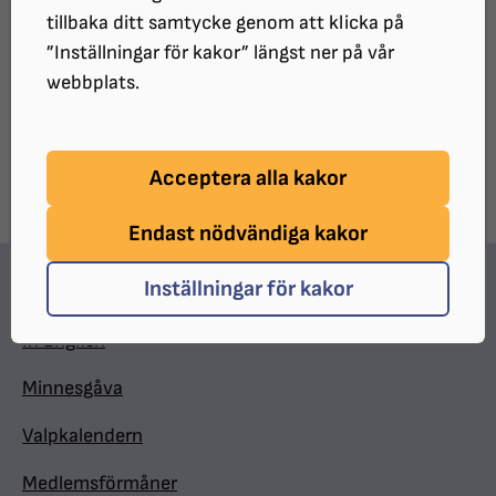
SRF Bohusläns medlemsblad nr 3 2016
tillbaka ditt samtycke genom att klicka på
”Inställningar för kakor” längst ner på vår
UPPDATERAT:
2023-09-07
webbplats.
Dela sidan på Facebook
Dela sidan med e-post
DELA:
Acceptera alla kakor
Endast nödvändiga kakor
Inställningar för kakor
Hitta snabbt
In English
Minnesgåva
Valpkalendern
Medlemsförmåner