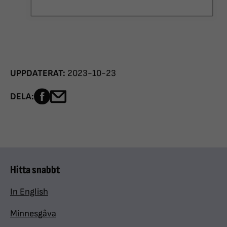
UPPDATERAT:
2023-10-23
Dela sidan på Facebook
Dela sidan med e-post
DELA:
Hitta snabbt
In English
Minnesgåva