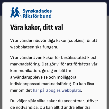
Hoppa till innehåll
Hoppa till hitta snabbt
TEMA
SÖK
MENY
STARTSIDA
REDAKTÖRSMANUAL
FÖR REGION OCH LOKALSIDA
Våra kakor, ditt val
SKAPA EN PERSONLISTA
Skapa en personlista
Vi använder nödvändiga kakor (cookies) för att
webbplatsen ska fungera.
Vi använder även kakor för besöksstatistik och
En personlista används för att lägga till
marknadsföring. Det gör vi för att förbättra vår
en informationsruta med namn, titel
kommunikation, ge dig en bättre
bild och kontaktuppgifter för en eller
användarupplevelse och möjliggöra
individanpassad marknadsföring. Du kan läsa
flera personer.
mer om det
här på Googles webbplats
.
Du väljer själv vilka kakor du accepterar, utöver
Klicka på en distrikts- eller lokalsida i
sidträdet
de nödvändiga. Du kan alltid ändra eller dra
för att öppna sidan för
redigering
.