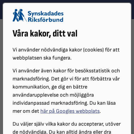
Hoppa till innehåll
Hoppa till hitta snabbt
TEMA
SÖK
MENY
STARTSIDA
PRESS
DEBATTARTIKLAR
Våra kakor, ditt val
SYNSKADADES ISOLERING MÅSTE BRYTAS
Synskadades isolering måste
Vi använder nödvändiga kakor (cookies) för att
webbplatsen ska fungera.
brytas
Vi använder även kakor för besöksstatistik och
marknadsföring. Det gör vi för att förbättra vår
Att neka blinda och allvarligt
kommunikation, ge dig en bättre
användarupplevelse och möjliggöra
synskadade livsviktiga insatser som
individanpassad marknadsföring. Du kan läsa
ledsagning och färdtjänst får stora
mer om det
här på Googles webbplats
.
konsekvenser för deras hälsa. Det är
Du väljer själv vilka kakor du accepterar, utöver
inte värdigt vårt samhälle att
de nödvändiga. Du kan alltid ändra eller dra