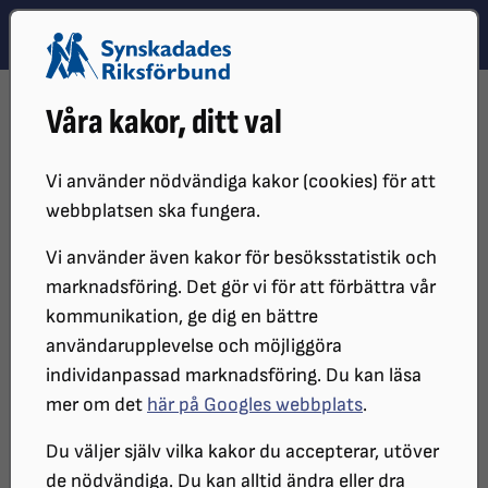
Hoppa till innehåll
Hoppa till hitta snabbt
TEMA
SÖK
MENY
STARTSIDA
PÅVERKANSARBETE
SKRIVELSER OCH REMISSVAR
Våra kakor, ditt val
2023-05-29 - DNR 44/2023
Remissvar avseende
Vi använder nödvändiga kakor (cookies) för att
webbplatsen ska fungera.
Skolverkets förslag till
Vi använder även kakor för besöksstatistik och
föreskrifter om hantering och
marknadsföring. Det gör vi för att förbättra vår
kommunikation, ge dig en bättre
genomförande av digitala
användarupplevelse och möjliggöra
nationella prov. DNR 2023:855.
individanpassad marknadsföring. Du kan läsa
mer om det
här på Googles webbplats
.
SRF kan se fördelar med digitala nationella prov för
Du väljer själv vilka kakor du accepterar, utöver
att öka likvärdigheten vid provsituationen för elever
de nödvändiga. Du kan alltid ändra eller dra