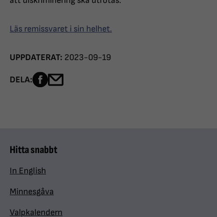
att diskriminering ska utrotas.
Läs remissvaret i sin helhet.
UPPDATERAT:
2023-09-19
Dela sidan på Facebook
Dela sidan med e-post
DELA:
Hitta snabbt
In English
Minnesgåva
Valpkalendern