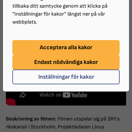
Synskadades Riksförbund fler
tillbaka ditt samtycke genom att klicka på
engagerade utbildare till Digitala
”Inställningar för kakor” längst ner på vår
webbplats.
barnbarn.
Acceptera alla kakor
Endast nödvändiga kakor
Inställningar för kakor
Beskrivning av filmen:
Filmen utspelar sig på SRF:s
rikskansli i Stockholm. Projektledaren Linus