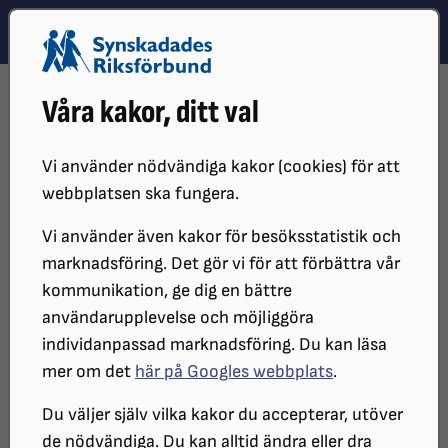
Hoppa till innehåll
Hoppa till hitta snabbt
TEMA
SÖK
MENY
STARTSIDA
OM OSS
JOBBA HOS OSS
Våra kakor, ditt val
UTBILDARE TILL DIGITALA BARNBARN
Utbildare till Digitala barnbarn
Vi använder nödvändiga kakor (cookies) för att
webbplatsen ska fungera.
Vi använder även kakor för besöksstatistik och
Är du mellan 16 och 35 år, synskadad
marknadsföring. Det gör vi för att förbättra vår
och brinner för att dela med dig av dina
kommunikation, ge dig en bättre
tekniska kunskaper? Vill du göra en
användarupplevelse och möjliggöra
individanpassad marknadsföring. Du kan läsa
verklig skillnad för äldre synskadade i
mer om det
här på Googles webbplats
.
din region? Då har vi den perfekta
Du väljer själv vilka kakor du accepterar, utöver
möjligheten för dig! Nu söker vi på
de nödvändiga. Du kan alltid ändra eller dra