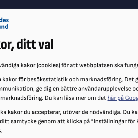
Om oss
Vå
or, ditt val
Påverkansarbete
Synskador
ändiga kakor (cookies) för att webbplatsen ska fung
 kakor för besöksstatistik och marknadsföring. Det gö
NSVARIG TILL SRF
mmunikation, ge dig en bättre användarupplevelse o
 marknadsföring. Du kan läsa mer om det
här på Goo
ilka kakor du accepterar, utöver de nödvändiga. Du ka
a ditt samtycke genom att klicka på ”Inställningar för
.