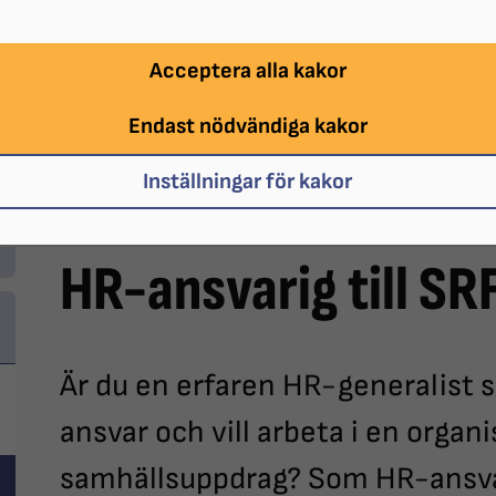
Acceptera alla kakor
Endast nödvändiga kakor
Inställningar för kakor
HR-ansvarig till SR
Är du en erfaren HR-generalist 
ansvar och vill arbeta i en organ
samhällsuppdrag? Som HR-ansva