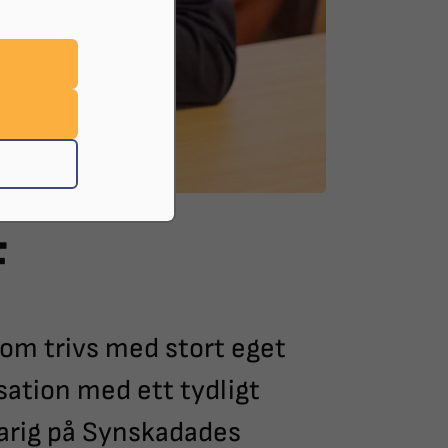
F
som trivs med stort eget
isation med ett tydligt
rig på Synskadades