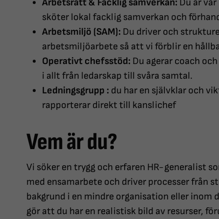
Arbetsrätt & Facklig samverkan:
Du är vår 
sköter lokal facklig samverkan och förhand
Arbetsmiljö (SAM):
Du driver och struktur
arbetsmiljöarbete så att vi förblir en håll
Operativt chefsstöd:
Du agerar coach och e
i allt från ledarskap till svåra samtal.
Ledningsgrupp :
du har en självklar och vik
rapporterar direkt till kanslichef
Vem är du?
Vi söker en trygg och erfaren HR-generalist som
med ensamarbete och driver processer från star
bakgrund i en mindre organisation eller inom 
gör att du har en realistisk bild av resurser, fö