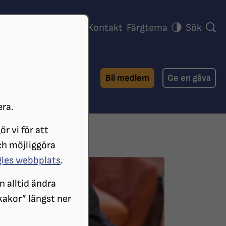
ra föreningar
Press
Kontakt
Färgtema
Sök
Bli medlem
Ge en gåva
era.
r vi för att
ch möjliggöra
gles webbplats
.
n alltid ändra
 kakor” längst ner