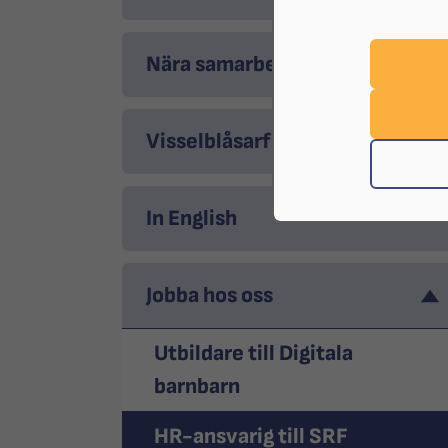
Nära samarbeten
Visselblåsarfunktion
In English
Jobba hos oss
Utbildare till Digitala
barnbarn
HR-ansvarig till SRF