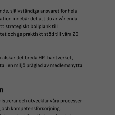
de, självständiga ansvaret för hela
tion innebär det att du är vår enda
t strategiskt bollplank till
t och ge praktiskt stöd till våra 20
om älskar det breda HR-hantverket,
beta i en miljö präglad av medlemsnytta
en
istrerar och utvecklar våra processer
ng och kompetensförsörjning.