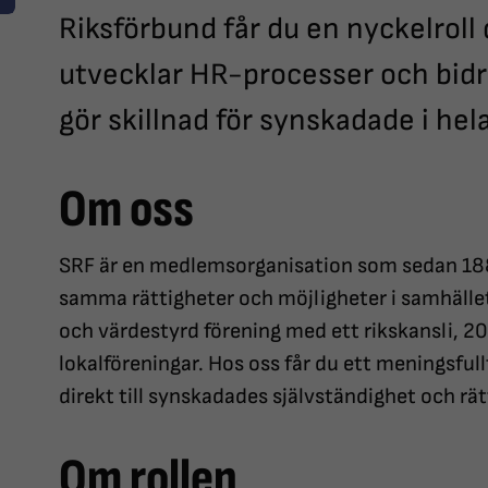
Riksförbund får du en nyckelroll 
utvecklar HR-processer och bidra
gör skillnad för synskadade i hel
Om oss
SRF är en medlemsorganisation som sedan 188
samma rättigheter och möjligheter i samhället
och värdestyrd förening med ett rikskansli, 20
lokalföreningar. Hos oss får du ett meningsful
direkt till synskadades självständighet och rät
Om rollen