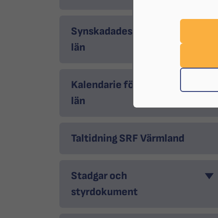
Synskadades Fond i Värmlands
län
Kalendarie för SRF Värmlands
län
Taltidning SRF Värmland
Stadgar och
styrdokument