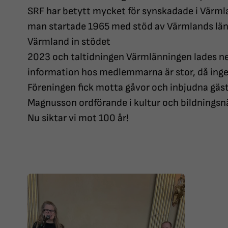
SRF har betytt mycket för synskadade i Värml
man startade 1965 med stöd av Värmlands läns
Värmland in stödet
2023 och taltidningen Värmlänningen lades n
information hos medlemmarna är stor, då ingen
Föreningen fick motta gåvor och inbjudna gäste
Magnusson ordförande i kultur och bildnings
Nu siktar vi mot 100 år!