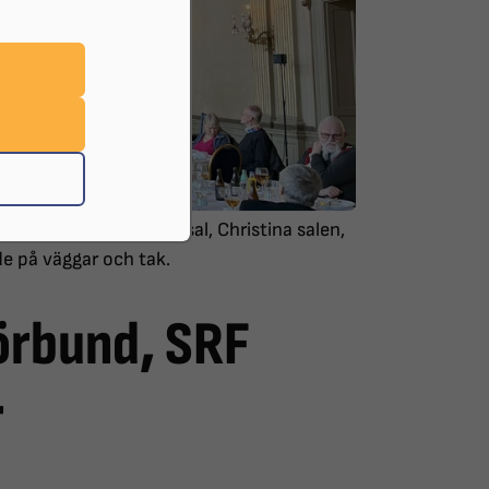
rd och äter i en stor sal, Christina salen,
e på väggar och tak.
örbund, SRF
r