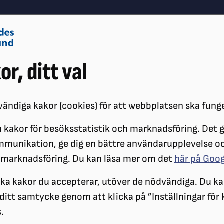
Om oss
Vå
or, ditt val
Påverkansarbete
Synskador
ändiga kakor (cookies) för att webbplatsen ska fung
 kakor för besöksstatistik och marknadsföring. Det gö
ÖRENINGAR
DISTRIKT
SRF VÄRMLANDS LÄN
OM OSS OCH VÅR
mmunikation, ge dig en bättre användarupplevelse o
 marknadsföring. Du kan läsa mer om det
här på Goo
ilka kakor du accepterar, utöver de nödvändiga. Du ka
a ditt samtycke genom att klicka på ”Inställningar för
.