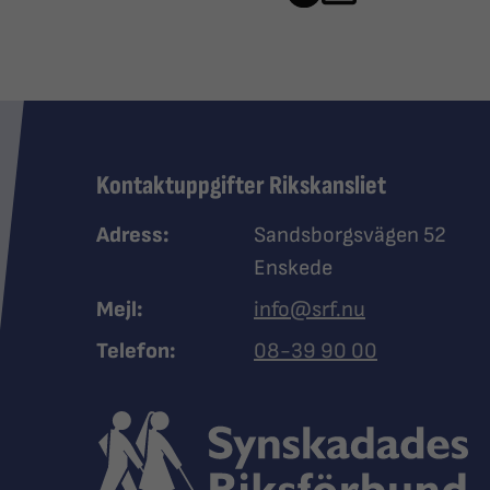
Kontaktuppgifter Rikskansliet
Adress:
Sandsborgsvägen 52
Enskede
Mejl:
info@srf.nu
Ring Synskadades riksfö
Telefon:
08-39 90 00