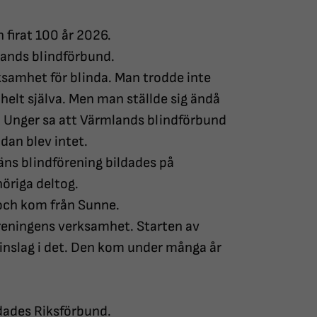
 firat 100 år 2026.
lands blindförbund.
ksamhet för blinda. Man trodde inte
 helt själva. Men man ställde sig ändå
 Unger sa att Värmlands blindförbund
dan blev intet.
äns blindförening bildades på
höriga deltog.
 och kom från Sunne.
öreningens verksamhet. Starten av
inslag i det. Den kom under många år
dades Riksförbund.