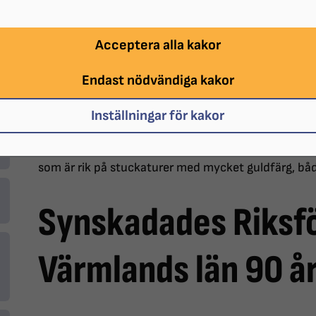
Acceptera alla kakor
Endast nödvändiga kakor
Inställningar för kakor
Bilden visar många människor som sitter vid runda bo
som är rik på stuckaturer med mycket guldfärg, båd
Synskadades Riksf
Värmlands län 90 å