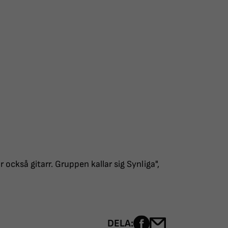
också gitarr. Gruppen kallar sig Synliga",
Dela sidan på Fac
Dela sidan me
DELA: