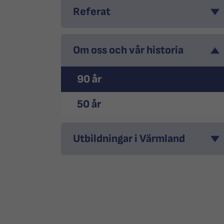
Referat
Om oss och vår historia
90 år
50 år
Utbildningar i Värmland