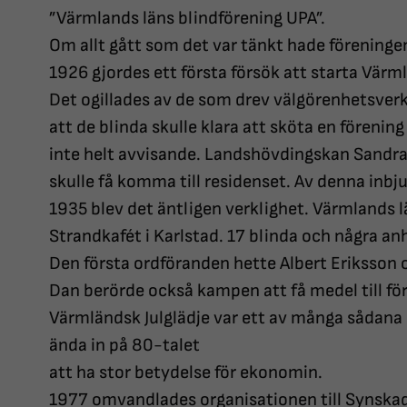
”Värmlands läns blindförening UPA”.
Om allt gått som det var tänkt hade föreningen
1926 gjordes ett första försök att starta Värm
Det ogillades av de som drev välgörenhetsver
att de blinda skulle klara att sköta en förening
inte helt avvisande. Landshövdingskan Sandra
skulle få komma till residenset. Av denna inbju
1935 blev det äntligen verklighet. Värmlands l
Strandkafét i Karlstad. 17 blinda och några an
Den första ordföranden hette Albert Eriksson
Dan berörde också kampen att få medel till f
Värmländsk Julglädje var ett av många sådana 
ända in på 80-talet
att ha stor betydelse för ekonomin.
1977 omvandlades organisationen till Synska