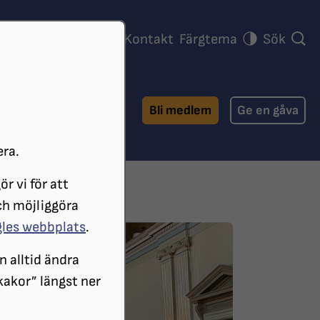
ra föreningar
Press
Kontakt
Färgtema
Sök
Bli medlem
Ge en gåva
era.
r vi för att
 HISTORIA
90 ÅR
ch möjliggöra
gles webbplats
.
n alltid ändra
 kakor” längst ner