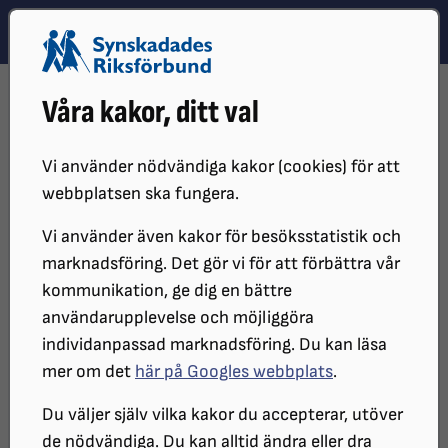
Hoppa till innehåll
Hoppa till hitta snabbt
TEMA
SÖK
MENY
STARTSIDA
DISTRIKT, LOKAL- OCH BRANSCHFÖRENINGAR
Våra kakor, ditt val
DISTRIKT
SRF VÄRMLANDS LÄN
OM OSS OCH VÅR HISTORIA
Om SRF Värmlands Län
Vi använder nödvändiga kakor (cookies) för att
webbplatsen ska fungera.
Vi använder även kakor för besöksstatistik och
Distriktet bildades 1935 under namnet
marknadsföring. Det gör vi för att förbättra vår
Värmlands läns blindförening och
kommunikation, ge dig en bättre
ombildades 1977 till Synskadades
användarupplevelse och möjliggöra
individanpassad marknadsföring. Du kan läsa
Länsförbund Värmland.
mer om det
här på Googles webbplats
.
Du väljer själv vilka kakor du accepterar, utöver
År 1991 ändrades namnet till SRF Värmlands län. Det
de nödvändiga. Du kan alltid ändra eller dra
innebär att vi år 2025 firade 90 år. Mer om vårt