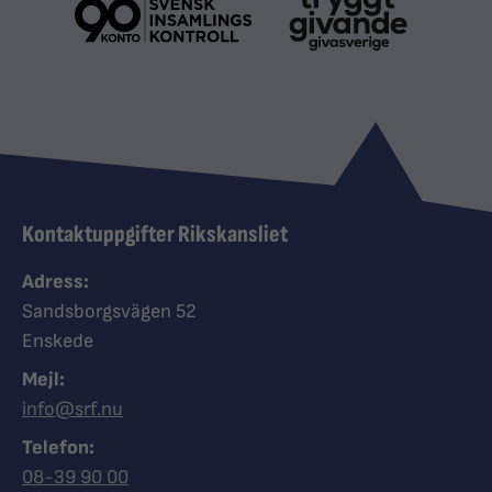
Kontaktuppgifter Rikskansliet
Adress:
Sandsborgsvägen 52
Enskede
Mejl:
info@srf.nu
Telefon:
Ring Synskadades riksförbund
08-39 90 00