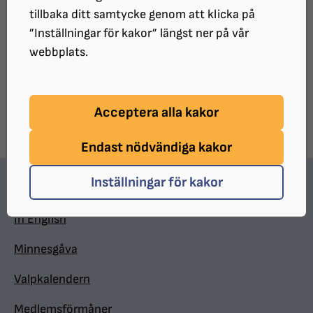
tillbaka ditt samtycke genom att klicka på
jubileum kan du läsa under länken 90 år.
”Inställningar för kakor” längst ner på vår
webbplats.
UPPDATERAT:
2026-04-24
Dela sidan på Facebook
Dela sidan med e-post
DELA:
Acceptera alla kakor
Endast nödvändiga kakor
Inställningar för kakor
Hitta snabbt
In English
Minnesgåva
Valpkalendern
Medlemsförmåner