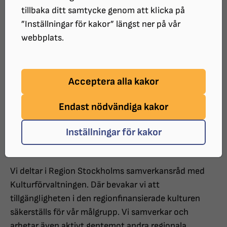
Kultur
tillbaka ditt samtycke genom att klicka på
”Inställningar för kakor” längst ner på vår
Synskadades Riksförbund Stockholm
webbplats.
Gotland arbetar för ett tillgängligt
kulturutbud i våra regioner.
Acceptera alla kakor
-Till sidan "Intressepolitiska frågor vi driver"
-Till SRF
Endast nödvändiga kakor
Stockholm Gotlands startsida
Inställningar för kakor
Hur vi arbetar
Vi deltar i Region Stockholms samverkansråd med
Kulturförvaltningen. Där bevakar vi att
tillgängligheten i den regionfinansierade kulturen
säkerställs för vår målgrupp. Vi samverkar och
arbetar även aktivt gentemot andra regionala