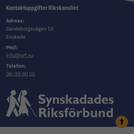
Kontaktuppgifter Rikskansliet
Adress:
Sandsborgsvägen 52
Enskede
Mejl:
info@srf.nu
Telefon:
Ring Synskadades riksförbund
08-39 90 00