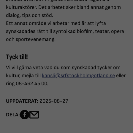
kulturaktörer. Det arbetet sker bland annat genom
dialog, tips och stöd.
Ett annat område vi arbetar med är att lyfta
synskadades rätt till syntolkad biofilm, teater, opera
och sportevenemang.
Tyck till!
Vi vill gärna veta vad du som synskadad tycker om
kultur, mejla till
kansli@srfstockholmgotland.se
eller
ring 08-462 45 00.
UPPDATERAT:
2025-08-27
Dela sidan på Facebook
Dela sidan med e-post
DELA: