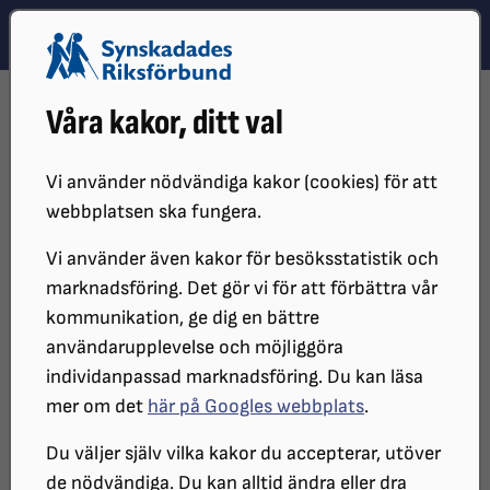
Hoppa till innehåll
Hoppa till hitta snabbt
TEMA
SÖK
MENY
STARTSIDA
DISTRIKT, LOKAL- OCH BRANSCHFÖRENINGAR
Våra kakor, ditt val
DISTRIKT
SRF STOCKHOLM GOTLAND
INTRESSEPOLITISKA FRÅGOR VI DRIVER
KULTUR
Vi använder nödvändiga kakor (cookies) för att
webbplatsen ska fungera.
Vi använder även kakor för besöksstatistik och
marknadsföring. Det gör vi för att förbättra vår
kommunikation, ge dig en bättre
användarupplevelse och möjliggöra
individanpassad marknadsföring. Du kan läsa
mer om det
här på Googles webbplats
.
Bildbyline: Klara Granberg
Du väljer själv vilka kakor du accepterar, utöver
de nödvändiga. Du kan alltid ändra eller dra