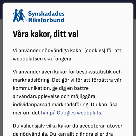
Hoppa till innehåll
Hoppa till hitta snabbt
TEMA
SÖK
MENY
STARTSIDA
DISTRIKT, LOKAL- OCH BRANSCHFÖRENINGAR
Våra kakor, ditt val
DISTRIKT
SRF SKÅNE
SRF SKÅNES LOKALFÖRENINGAR
SRF RINGSJÖBYGDEN
NYHETER SRF RINGSJÖBYGDEN
Vi använder nödvändiga kakor (cookies) för att
Nyheter SRF Ringsjöbygden
webbplatsen ska fungera.
Vi använder även kakor för besöksstatistik och
marknadsföring. Det gör vi för att förbättra vår
kommunikation, ge dig en bättre
2024-04-04
användarupplevelse och möjliggöra
Mobilutbildning
individanpassad marknadsföring. Du kan läsa
mer om det
här på Googles webbplats
.
Vill du lära dig mobilen?
Du väljer själv vilka kakor du accepterar, utöver
de nödvändiga. Du kan alltid ändra eller dra