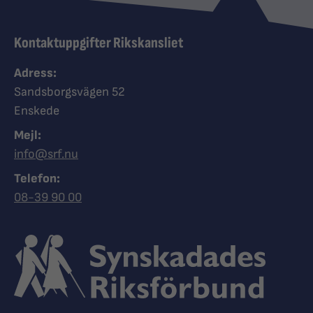
Kontaktuppgifter Rikskansliet
Adress:
Sandsborgsvägen 52
Enskede
Mejl:
info@srf.nu
Telefon:
Ring Synskadades riksförbund
08-39 90 00