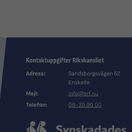
Kontaktuppgifter Rikskansliet
Adress:
Sandsborgsvägen 52
Enskede
Mejl:
info@srf.nu
Ring Synskadades riksfö
Telefon:
08-39 90 00