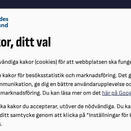
Om oss
Vå
or, ditt val
Påverkansarbete
Synskador
ändiga kakor (cookies) för att webbplatsen ska fung
 kakor för besöksstatistik och marknadsföring. Det gö
ÖRENINGAR
DISTRIKT
SRF ÖSTERGÖTLAND
STIFTELSER
mmunikation, ge dig en bättre användarupplevelse o
 marknadsföring. Du kan läsa mer om det
här på Goo
Ansökningar
ilka kakor du accepterar, utöver de nödvändiga. Du ka
a ditt samtycke genom att klicka på ”Inställningar för
.
Här finner du länkar dit du som