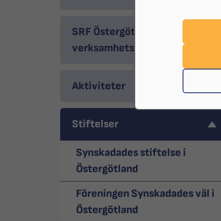
SRF Östergötlands
verksamhetsplan 2026
Aktiviteter
Stiftelser
Synskadades stiftelse i
Östergötland
Föreningen Synskadades väl i
Östergötland