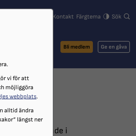
ra föreningar
Press
Kontakt
Färgtema
Sök
Bli medlem
Ge en gåva
era.
r vi för att
ch möjliggöra
gles webbplats
.
n alltid ändra
 kakor” längst ner
 synskadad boende i