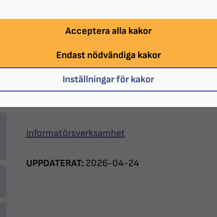
ombudsman och styrelse.
Acceptera alla kakor
Styrelsen
Endast nödvändiga kakor
Kansliet
Inställningar för kakor
Ombudsmannen
Informatörsverksamhet
UPPDATERAT:
2026-04-24