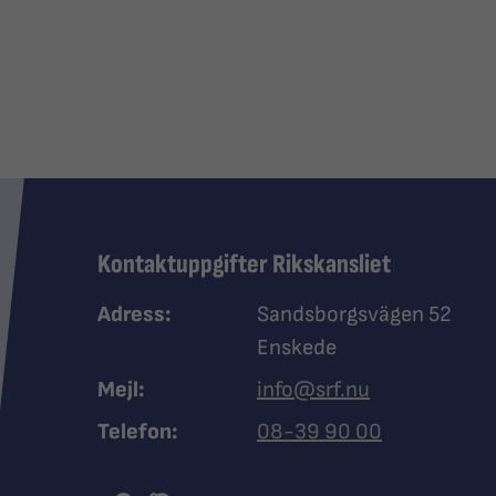
Kontaktuppgifter Rikskansliet
Adress:
Sandsborgsvägen 52
Enskede
Mejl:
info@srf.nu
Ring Synskadades riksfö
Telefon:
08-39 90 00