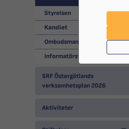
Styrelsen
Kansliet
Ombudsmannen
Informatörsverksamhet
SRF Östergötlands
verksamhetsplan 2026
Aktiviteter