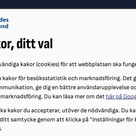
Om oss
Vå
or, ditt val
Påverkansarbete
Synskador
ändiga kakor (cookies) för att webbplatsen ska fung
 kakor för besöksstatistik och marknadsföring. Det gö
ÖRENINGAR
DISTRIKT
SRF ÖSTERGÖTLAND
OM SRF ÖSTERGÖ
mmunikation, ge dig en bättre användarupplevelse o
 marknadsföring. Du kan läsa mer om det
här på Goo
Om SRF Östergötla
ilka kakor du accepterar, utöver de nödvändiga. Du ka
a ditt samtycke genom att klicka på ”Inställningar för
.
Här hittar du information om SR