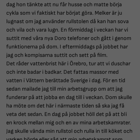
dag hon tänkte att nu får husse och matte börja
cykla som vi faktiskt har börjat göra. Melker är ju
lugnast om jag använder rullstolen då kan han sova
och vila och vara lugn. En förmiddag i veckan har vi
suttit med våra nya Doro telefoner och gått i genom
funktionerna på dom. I eftermiddags på jobbet har
jag och kompisarna suttit och sett på film.
Det råder vattenbrist här i Örebro, tur att vi duschar
och inte badar i badkar. Det fattas massor med
vatten i Vättern berättade Sverige i dag. För en tid
sedan mailade jag till min arbetsgrupp om att jag
funderar på att jobba en dag till i veckan. Dom skulle
ha möte om det här i närmaste tiden så ska jag få
veta det sedan. En dag på jobbet höll det på att bli
en krock mellan mig och en av mina arbetskamrater.
Jag skulle vända min rullstol och rulla in till köket och
varken hörde eller såg att min arbetskamrat som