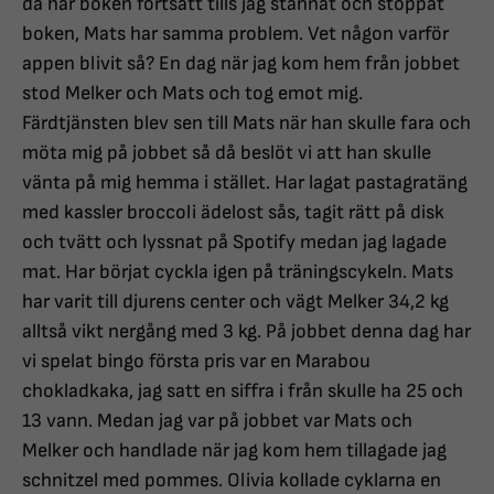
då har boken fortsatt tills jag stannat och stoppat
boken, Mats har samma problem. Vet någon varför
appen blivit så? En dag när jag kom hem från jobbet
stod Melker och Mats och tog emot mig.
Färdtjänsten blev sen till Mats när han skulle fara och
möta mig på jobbet så då beslöt vi att han skulle
vänta på mig hemma i stället. Har lagat pastagratäng
med kassler broccoli ädelost sås, tagit rätt på disk
och tvätt och lyssnat på Spotify medan jag lagade
mat. Har börjat cyckla igen på träningscykeln. Mats
har varit till djurens center och vägt Melker 34,2 kg
alltså vikt nergång med 3 kg. På jobbet denna dag har
vi spelat bingo första pris var en Marabou
chokladkaka, jag satt en siffra i från skulle ha 25 och
13 vann. Medan jag var på jobbet var Mats och
Melker och handlade när jag kom hem tillagade jag
schnitzel med pommes. Olivia kollade cyklarna en