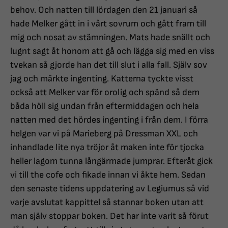
behov. Och natten till lördagen den 21 januari så
hade Melker gått in i vårt sovrum och gått fram till
mig och nosat av stämningen. Mats hade snällt och
lugnt sagt åt honom att gå och lägga sig med en viss
tvekan så gjorde han det till slut i alla fall. Själv sov
jag och märkte ingenting. Katterna tyckte visst
också att Melker var för orolig och spänd så dem
båda höll sig undan från eftermiddagen och hela
natten med det hördes ingenting i från dem. I förra
helgen var vi på Marieberg på Dressman XXL och
inhandlade lite nya tröjor åt maken inte för tjocka
heller lagom tunna långärmade jumprar. Efteråt gick
vi till the cofe och fikade innan vi åkte hem. Sedan
den senaste tidens uppdatering av Legiumus så vid
varje avslutat kappittel så stannar boken utan att
man själv stoppar boken. Det har inte varit så förut