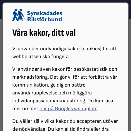
Hoppa till innehåll
Hoppa till hitta snabbt
TEMA
SÖK
MENY
STARTSIDA
DISTRIKT, LOKAL- OCH BRANSCHFÖRENINGAR
Våra kakor, ditt val
DISTRIKT
SRF ÖREBRO LÄN
SYNVINKELN
SYNVINKELN 2017
FEBRUARI
Vi använder nödvändiga kakor (cookies) för att
webbplatsen ska fungera.
Vi använder även kakor för besöksstatistik och
marknadsföring. Det gör vi för att förbättra vår
kommunikation, ge dig en bättre
användarupplevelse och möjliggöra
individanpassad marknadsföring. Du kan läsa
mer om det
här på Googles webbplats
.
SYNvinkeln - Februari
Du väljer själv vilka kakor du accepterar, utöver
de nödvändiga. Du kan alltid ändra eller dra