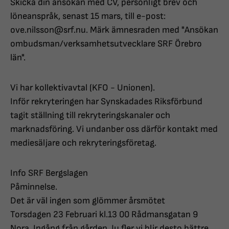
Skicka din ansökan med CV, personligt brev och
löneanspråk, senast 15 mars, till e-post:
ove.nilsson@srf.nu. Märk ämnesraden med "Ansökan
ombudsman/verksamhetsutvecklare SRF Örebro
län".
Vi har kollektivavtal (KFO - Unionen).
Inför rekryteringen har Synskadades Riksförbund
tagit ställning till rekryteringskanaler och
marknadsföring. Vi undanber oss därför kontakt med
mediesäljare och rekryteringsföretag.
Info SRF Bergslagen
Påminnelse.
Det är väl ingen som glömmer årsmötet
Torsdagen 23 Februari kl.13 00 Rådmansgatan 9
Nora. Ingång från gården. Ju fler vi blir desto bättre