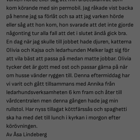
kom körande med sin permobil. Jag råkade vist backa
på henne jag sa förlåt och sa att jag varken hörde
eller såg att hon kom, hon svarade att det inte gjorde
någonting tur alla fall att det i slutet ändå gick bra.
En dag när jag skulle till jobbet hade djuren, katterna
Olivia och Kajsa och ledarhunden Melker lagt sig för
att vila bäst att passa på medan matte jobbar. Olivia
tycker det är gott med ost och passar gärna på när
om husse vänder ryggen till. Denna eftermiddag har
vi varit och gått tillsammans med Annika från
ledarhundsverksamheten 6 km fram och åter till
vårdcentralen men denna gången hade jag min
rullstol. Har nyss tillagat köttfärssås och spaghetti
ska ha med det till lunch i kyrkan i morgon efter
körövningen.
Av Åsa Lindeberg