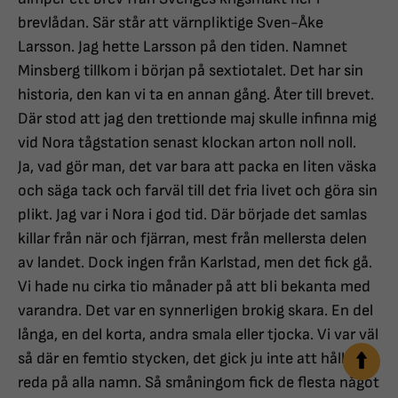
brevlådan. Sär står att värnpliktige Sven-Åke
Larsson. Jag hette Larsson på den tiden. Namnet
Minsberg tillkom i början på sextiotalet. Det har sin
historia, den kan vi ta en annan gång. Åter till brevet.
Där stod att jag den trettionde maj skulle infinna mig
vid Nora tågstation senast klockan arton noll noll.
Ja, vad gör man, det var bara att packa en liten väska
och säga tack och farväl till det fria livet och göra sin
plikt. Jag var i Nora i god tid. Där började det samlas
killar från när och fjärran, mest från mellersta delen
av landet. Dock ingen från Karlstad, men det fick gå.
Vi hade nu cirka tio månader på att bli bekanta med
varandra. Det var en synnerligen brokig skara. En del
långa, en del korta, andra smala eller tjocka. Vi var väl
så där en femtio stycken, det gick ju inte att hålla
reda på alla namn. Så småningom fick de flesta något