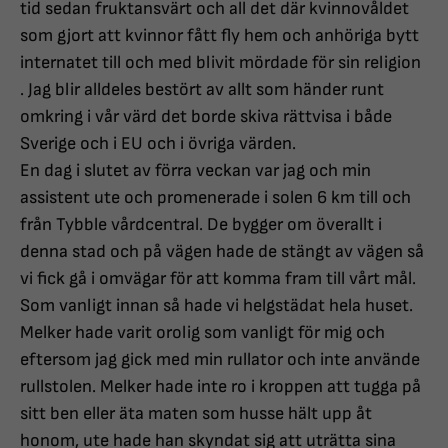
tid sedan fruktansvärt och all det där kvinnovåldet
som gjort att kvinnor fått fly hem och anhöriga bytt
internatet till och med blivit mördade för sin religion
. Jag blir alldeles bestört av allt som händer runt
omkring i vår värd det borde skiva rättvisa i både
Sverige och i EU och i övriga värden.
En dag i slutet av förra veckan var jag och min
assistent ute och promenerade i solen 6 km till och
från Tybble vårdcentral. De bygger om överallt i
denna stad och på vägen hade de stängt av vägen så
vi fick gå i omvägar för att komma fram till vårt mål.
Som vanligt innan så hade vi helgstädat hela huset.
Melker hade varit orolig som vanligt för mig och
eftersom jag gick med min rullator och inte använde
rullstolen. Melker hade inte ro i kroppen att tugga på
sitt ben eller äta maten som husse hält upp åt
honom, ute hade han skyndat sig att uträtta sina