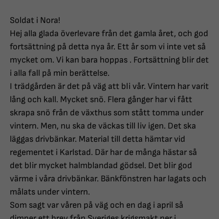
Soldat i Nora!
Hej alla glada överlevare från det gamla året, och god
fortsättning på detta nya år. Ett år som vi inte vet så
mycket om. Vi kan bara hoppas . Fortsättning blir det
i alla fall på min berättelse.
I trädgården är det på väg att bli vår. Vintern har varit
lång och kall. Mycket snö. Flera gånger har vi fått
skrapa snö från de växthus som stått tomma under
vintern. Men, nu ska de väckas till liv igen. Det ska
läggas drivbänkar. Material till detta hämtar vid
regementet i Karlstad. Där har de många hästar så
det blir mycket halmblandad gödsel. Det blir god
värme i våra drivbänkar. Bänkfönstren har lagats och
målats under vintern.
Som sagt var våren på väg och en dag i april så
dimper ett brev från Sveriges krigsmakt ner i