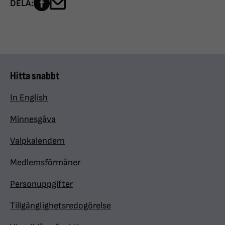
Dela sidan på Facebook
Dela sidan med e-post
DELA:
Hitta snabbt
In English
Minnesgåva
Valpkalendern
Medlemsförmåner
Personuppgifter
Tillgänglighetsredogörelse