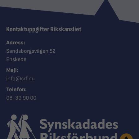
Kontaktuppgifter Rikskansliet
Adress:
Sandsborgsvägen 52
Enskede
Mejl:
info@srf.nu
Telefon:
Ring Synskadades riksförbund
08-39 90 00