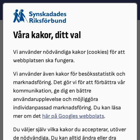
Hoppa till innehåll
Hoppa till hitta snabbt
TEMA
SÖK
MENY
STARTSIDA
DISTRIKT, LOKAL- OCH BRANSCHFÖRENINGAR
Våra kakor, ditt val
DISTRIKT
SRF ÖREBRO LÄN
SYNVINKELN
SYNVINKELN 2020
Vi använder nödvändiga kakor (cookies) för att
webbplatsen ska fungera.
Vi använder även kakor för besöksstatistik och
marknadsföring. Det gör vi för att förbättra vår
kommunikation, ge dig en bättre
användarupplevelse och möjliggöra
individanpassad marknadsföring. Du kan läsa
mer om det
här på Googles webbplats
.
SYNvinkeln - 2020
Du väljer själv vilka kakor du accepterar, utöver
de nödvändiga. Du kan alltid ändra eller dra